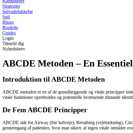
Kampagner
Strategier
Selvudelukkelse
Spil
Bingo
Roulette
Guides
Login
Tilmeld dig
Nyhedsbrev
ABCDE Metoden – En Essentiel T
Introduktion til ABCDE Metoden
ABCDE metoden er en af de grundlæggende og vitale principper inden for
vitale funktioner opretholdes og potentielle livstruende tilstande identi
De Fem ABCDE Principper
ABCDE står for Airway (frie luftveje), Breathing (vejrtrækning), Circ
gennemgang af patienten, hvor man sikrer, at ingen vitale områder ove