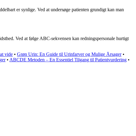
iddelbart er synlige. Ved at undersøge patienten grundigt kan man
bevidsthed. Ved at følge ABC-sekvensen kan redningspersonale hurtigt
at vide
•
Grøn Urin: En Guide til Urinfarver og Mulige Årsager
•
ger
•
ABCDE Metoden – En Essentiel Tilgang til Patientvurdering
•