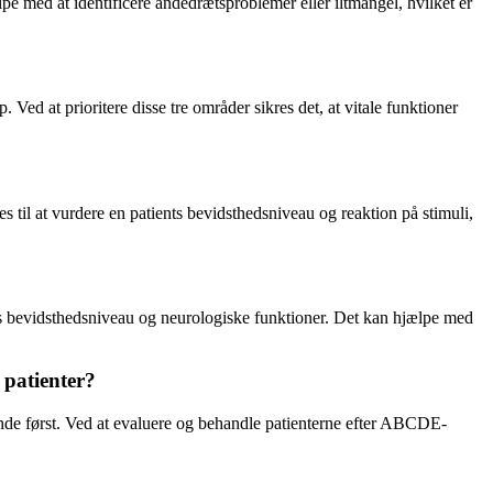
lpe med at identificere åndedrætsproblemer eller iltmangel, hvilket er
Ved at prioritere disse tre områder sikres det, at vitale funktioner
s til at vurdere en patients bevidsthedsniveau og reaktion på stimuli,
ns bevidsthedsniveau og neurologiske funktioner. Det kan hjælpe med
 patienter?
tande først. Ved at evaluere og behandle patienterne efter ABCDE-