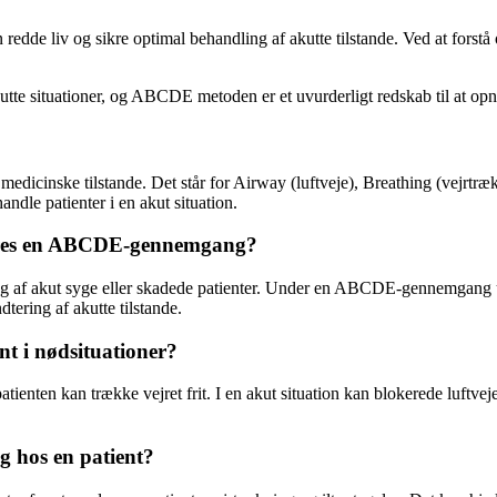
 redde liv og sikre optimal behandling af akutte tilstande. Ved at fo
akutte situationer, og ABCDE metoden er et uvurderligt redskab til at opn
dicinske tilstande. Det står for Airway (luftveje), Breathing (vejrtrækn
ndle patienter i en akut situation.
res en ABCDE-gennemgang?
 af akut syge eller skadede patienter. Under en ABCDE-gennemgang und
dtering af akutte tilstande.
ent i nødsituationer?
patienten kan trække vejret frit. I en akut situation kan blokerede luftveje 
g hos en patient?