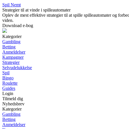
Spil Nemt
Strategier til at vinde i spilleautomater
Oplev de mest effektive strategier til at spille spilleautomater og forb
viden.
Download e-bog
Kategorier
Gambling
Betting
Anmeldelser
Kampagner
Strategier
Selvudelukkelse
Spil
Bingo
Roulette
Guides
Login
Tilmeld dig
Nyhedsbrev
Kategorier
Gambling
Betting
Anmeldelser