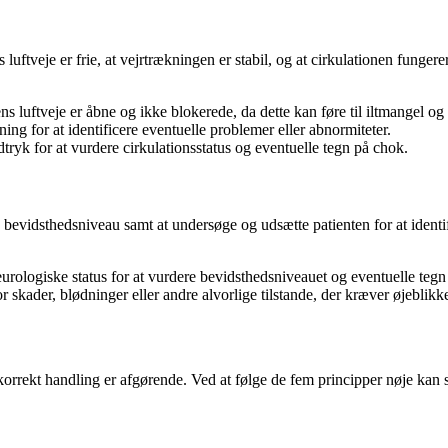
luftveje er frie, at vejrtrækningen er stabil, og at cirkulationen funger
ns luftveje er åbne og ikke blokerede, da dette kan føre til iltmangel og 
ng for at identificere eventuelle problemer eller abnormiteter.
dtryk for at vurdere cirkulationsstatus og eventuelle tegn på chok.
evidsthedsniveau samt at undersøge og udsætte patienten for at identific
urologiske status for at vurdere bevidsthedsniveauet og eventuelle teg
skader, blødninger eller andre alvorlige tilstande, der kræver øjeblikk
orrekt handling er afgørende. Ved at følge de fem principper nøje kan s