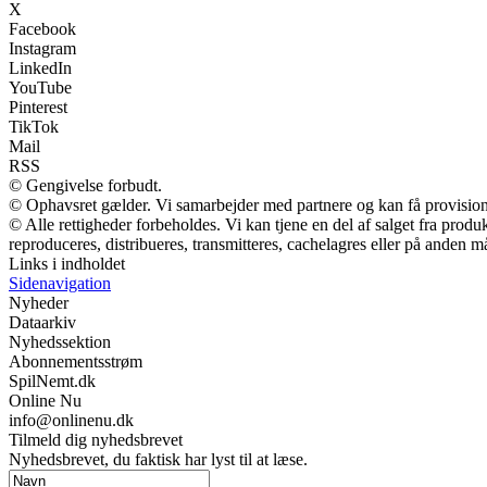
X
Facebook
Instagram
LinkedIn
YouTube
Pinterest
TikTok
Mail
RSS
© Gengivelse forbudt.
© Ophavsret gælder. Vi samarbejder med partnere og kan få provisio
© Alle rettigheder forbeholdes. Vi kan tjene en del af salget fra prod
reproduceres, distribueres, transmitteres, cachelagres eller på anden m
Links i indholdet
Sidenavigation
Nyheder
Dataarkiv
Nyhedssektion
Abonnementsstrøm
SpilNemt.dk
Online Nu
info@onlinenu.dk
Tilmeld dig nyhedsbrevet
Nyhedsbrevet, du faktisk har lyst til at læse.