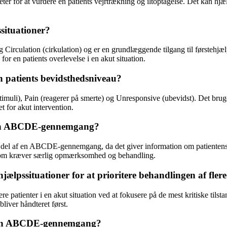
ter for at vurdere en patients vejrtrækning og iltoptagelse. Det kan hjæ
situationer?
Circulation (cirkulation) og er en grundlæggende tilgang til førstehjælp. 
or en patients overlevelse i en akut situation.
 patients bevidsthedsniveau?
timuli), Pain (reagerer på smerte) og Unresponsive (ubevidst). Det bruge
t for akut intervention.
s i en ABCDE-gennemgang?
gtig del af en ABCDE-gennemgang, da det giver information om patiente
r, som kræver særlig opmærksomhed og behandling.
pssituationer for at prioritere behandlingen af flere
 patienter i en akut situation ved at fokusere på de mest kritiske tils
liver håndteret først.
er en ABCDE-gennemgang?