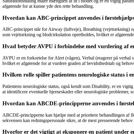
Saturationsmåling måler mængden af ilt i blodet og er en vigtig parame
afgørende for at kunne yde den rette behandling.
Hvordan kan ABC-princippet anvendes i førstehjælps
ABC-princippet står for Airway (luftveje), Breathing (vejrtrækning) og 
som vejrtrækning og blodcirkulation opretholdes, hvilket er afgørende f
Hvad betyder AVPU i forbindelse med vurdering af en
AVPU er en forkortelse for Alert (vågen), Verbal (reagerer på verbal s
hvilket er afgørende for at vurdere graden af bevidsthedstab og behove
Hvilken rolle spiller patientens neurologiske statu
Patientens neurologiske status, også kendt som Disability, er en vi
at identificere eventuelle hjerneskader eller neurologiske probleme
Hvordan kan ABCDE-principperne anvendes i førstehjæl
ABCDE-principperne kan hjælpe med at prioritere behandlingen af flere
sekvensen kan redningspersonale sikre, at de mest presserende behov b
Hvorfor er det vigtigt at eksponere en patient und