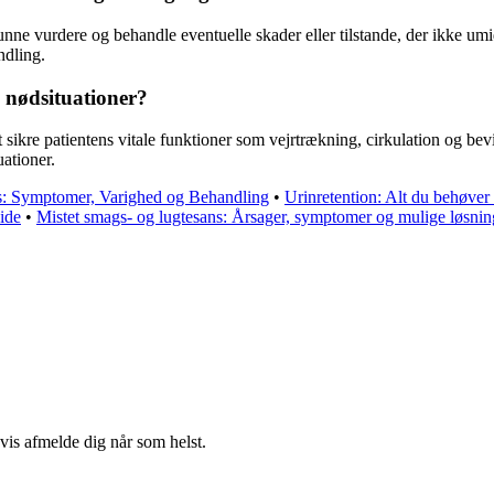
unne vurdere og behandle eventuelle skader eller tilstande, der ikke um
ndling.
 nødsituationer?
at sikre patientens vitale funktioner som vejrtrækning, cirkulation og 
uationer.
is: Symptomer, Varighed og Behandling
•
Urinretention: Alt du behøver 
ide
•
Mistet smags- og lugtesans: Årsager, symptomer og mulige løsnin
gvis afmelde dig når som helst.