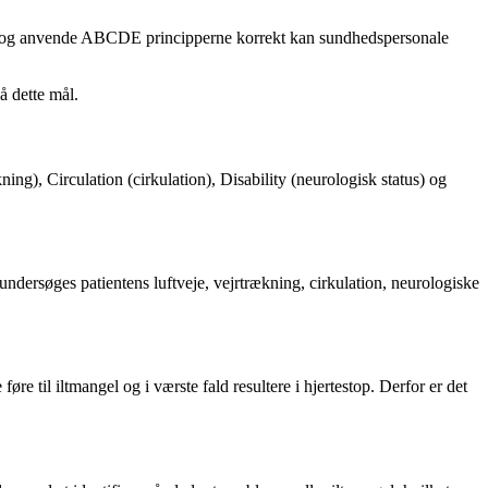
rstå og anvende ABCDE principperne korrekt kan sundhedspersonale
å dette mål.
ing), Circulation (cirkulation), Disability (neurologisk status) og
ersøges patientens luftveje, vejrtrækning, cirkulation, neurologiske
føre til iltmangel og i værste fald resultere i hjertestop. Derfor er det