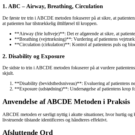
1. ABC – Airway, Breathing, Circulation
De første tre trin i ABCDE metoden fokuserer på at sikre, at patientens 
at patienten har tilstrækkelig ilttilførsel til kroppen.
**Airway (frie luftveje)**: Det er afgørende at sikre, at patiente
**Breathing (vejrtrækning)**: Vurdering af patientens vejrtrækni
**Circulation (cirkulation)**: Kontrol af patientens puls og blo
2. Disability og Exposure
De sidste to trin i ABCDE metoden fokuserer på at vurdere patientens b
skjult.
**Disability (bevidsthedsniveau)**: Evaluering af patientens ne
**Exposure (udstødning)**: Undersøgelse af patientens krop for 
Anvendelse af ABCDE Metoden i Praksis
ABCDE metoden er særligt nyttig i akutte situationer, hvor hurtig og k
livstruende tilstande identificeres og håndteres effektivt.
Afsluttende Ord