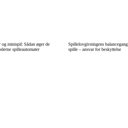
 og minispil: Sådan øger de
Spillelovgivningens balancegang: 
derne spilleautomater
spille – ansvar for beskyttelse