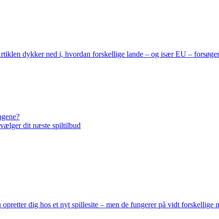
rtiklen dykker ned i, hvordan forskellige lande – og især EU – forsøger
engene?
vælger dit næste spiltilbud
opretter dig hos et nyt spillesite – men de fungerer på vidt forskellige 