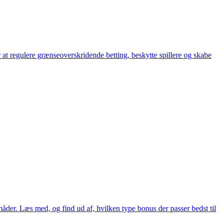
 at regulere grænseoverskridende betting, beskytte spillere og skabe
måder. Læs med, og find ud af, hvilken type bonus der passer bedst til