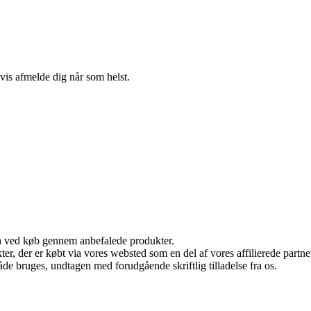
gvis afmelde dig når som helst.
n ved køb gennem anbefalede produkter.
ukter, der er købt via vores websted som en del af vores affilierede par
åde bruges, undtagen med forudgående skriftlig tilladelse fra os.