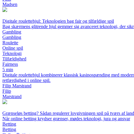
Madsen
Digitale roulettehjul: Teknologien bag fair og tilfældige spil
Bag skærmens glitrende hjul gemmer sig avanceret teknologi, der sikre
Gambling
Gambling
Roulette
Online spil
Teknologi
Tilfældighed
Fairness
5 min
Digitale roulettehjul kombinerer klassisk kasinospænding med modern
retfærdighed i online spil.
Filip Marstrand
Filip
Marstrand
Grænseløs betting? Sådan regulerer lovgivningen spil på tværs af lan
Når online betting krydser grænser, mødes teknologi, jura og ansvar
Betting
Betting