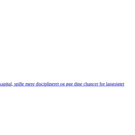
pital, spille mere disciplineret og øge dine chancer for langsigtet