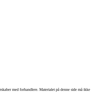
tnerskaber med forhandlere. Materialet på denne side må ikke