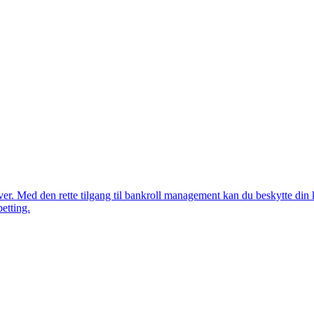
er. Med den rette tilgang til bankroll management kan du beskytte din ka
betting.