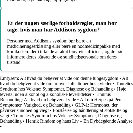
Er der nogen særlige forholdsregler, man bør
tage, hvis man har Addisons sygdom?
Personer med Addisons sygdom bør bære en
medicineringserklæring eller bære en nødmedicinpakke med
kortikosteroider i tilfælde af akut binyreinsufficiens, og de bør
informere deres pårørende og sundhedspersonale om deres
tilstand.
Emfysem: Alt hvad du behøver at vide om denne lungesygdom
•
Alt
hvad du behøver at vide om urinvejsinfektioner hos kvinder
•
Tourettes
Syndrom hos Voksne: Symptomer, Diagnose og Behandling
•
Høje
levertal uden alkohol og alkoholiske leverlidelser
•
Tinnitus
Behandling: Alt hvad du behøver at vide
•
Alt om Herpes på Penis:
Symptomer, Varighed, og Behandling
•
GLP-1: Hormonet, der
påvirker sundhed og vægt
•
Forståelse og håndtering af stofskifte og
vægt
•
Tourettes Syndrom hos Voksne: Symptomer, Diagnose og
Behandling
•
Henrik Rindom og hans Liv – En Dybdegående Analyse
•