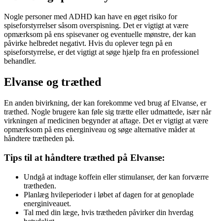
Nogle personer med ADHD kan have en øget risiko for
spiseforstyrrelser såsom overspisning. Det er vigtigt at være
opmærksom på ens spisevaner og eventuelle mønstre, der kan
påvirke helbredet negativt. Hvis du oplever tegn på en
spiseforstyrrelse, er det vigtigt at søge hjælp fra en professionel
behandler.
Elvanse og træthed
En anden bivirkning, der kan forekomme ved brug af Elvanse, er
træthed. Nogle brugere kan føle sig trætte eller udmattede, især når
virkningen af medicinen begynder at aftage. Det er vigtigt at være
opmærksom på ens energiniveau og søge alternative måder at
håndtere trætheden på.
Tips til at håndtere træthed på Elvanse:
Undgå at indtage koffein eller stimulanser, der kan forværre
trætheden.
Planlæg hvileperioder i løbet af dagen for at genoplade
energiniveauet.
Tal med din læge, hvis trætheden påvirker din hverdag