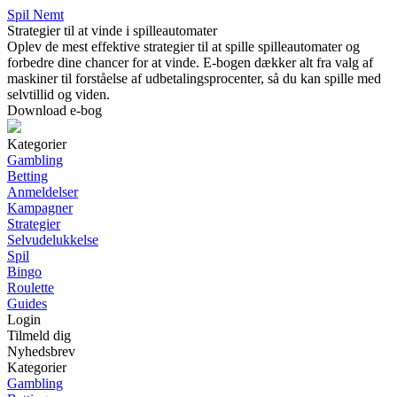
Spil Nemt
Strategier til at vinde i spilleautomater
Oplev de mest effektive strategier til at spille spilleautomater og
forbedre dine chancer for at vinde. E-bogen dækker alt fra valg af
maskiner til forståelse af udbetalingsprocenter, så du kan spille med
selvtillid og viden.
Download e-bog
Kategorier
Gambling
Betting
Anmeldelser
Kampagner
Strategier
Selvudelukkelse
Spil
Bingo
Roulette
Guides
Login
Tilmeld dig
Nyhedsbrev
Kategorier
Gambling