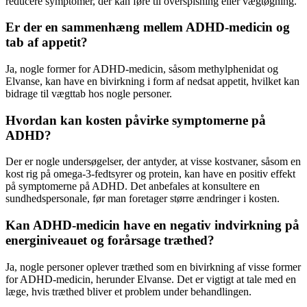
reducere symptomer, der kan føre til overspisning eller vægtøgning.
Er der en sammenhæng mellem ADHD-medicin og
tab af appetit?
Ja, nogle former for ADHD-medicin, såsom methylphenidat og
Elvanse, kan have en bivirkning i form af nedsat appetit, hvilket kan
bidrage til vægttab hos nogle personer.
Hvordan kan kosten påvirke symptomerne på
ADHD?
Der er nogle undersøgelser, der antyder, at visse kostvaner, såsom en
kost rig på omega-3-fedtsyrer og protein, kan have en positiv effekt
på symptomerne på ADHD. Det anbefales at konsultere en
sundhedspersonale, før man foretager større ændringer i kosten.
Kan ADHD-medicin have en negativ indvirkning på
energiniveauet og forårsage træthed?
Ja, nogle personer oplever træthed som en bivirkning af visse former
for ADHD-medicin, herunder Elvanse. Det er vigtigt at tale med en
læge, hvis træthed bliver et problem under behandlingen.