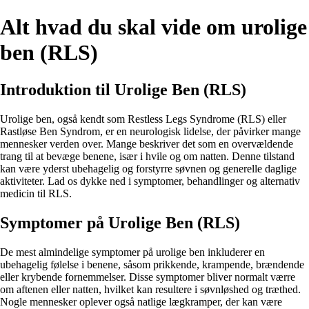
Alt hvad du skal vide om urolige
ben (RLS)
Introduktion til Urolige Ben (RLS)
Urolige ben, også kendt som Restless Legs Syndrome (RLS) eller
Rastløse Ben Syndrom, er en neurologisk lidelse, der påvirker mange
mennesker verden over. Mange beskriver det som en overvældende
trang til at bevæge benene, især i hvile og om natten. Denne tilstand
kan være yderst ubehagelig og forstyrre søvnen og generelle daglige
aktiviteter. Lad os dykke ned i symptomer, behandlinger og alternativ
medicin til RLS.
Symptomer på Urolige Ben (RLS)
De mest almindelige symptomer på urolige ben inkluderer en
ubehagelig følelse i benene, såsom prikkende, krampende, brændende
eller krybende fornemmelser. Disse symptomer bliver normalt værre
om aftenen eller natten, hvilket kan resultere i søvnløshed og træthed.
Nogle mennesker oplever også natlige lægkramper, der kan være