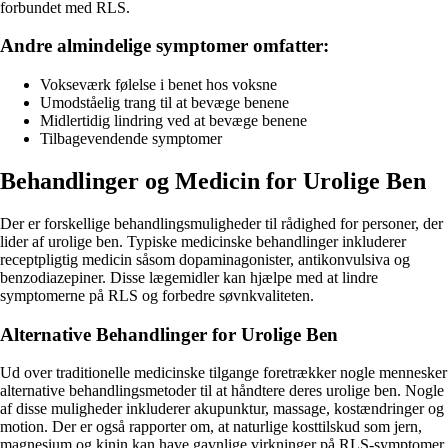
forbundet med RLS.
Andre almindelige symptomer omfatter:
Vokseværk følelse i benet hos voksne
Umodståelig trang til at bevæge benene
Midlertidig lindring ved at bevæge benene
Tilbagevendende symptomer
Behandlinger og Medicin for Urolige Ben
Der er forskellige behandlingsmuligheder til rådighed for personer, der
lider af urolige ben. Typiske medicinske behandlinger inkluderer
receptpligtig medicin såsom dopaminagonister, antikonvulsiva og
benzodiazepiner. Disse lægemidler kan hjælpe med at lindre
symptomerne på RLS og forbedre søvnkvaliteten.
Alternative Behandlinger for Urolige Ben
Ud over traditionelle medicinske tilgange foretrækker nogle mennesker
alternative behandlingsmetoder til at håndtere deres urolige ben. Nogle
af disse muligheder inkluderer akupunktur, massage, kostændringer og
motion. Der er også rapporter om, at naturlige kosttilskud som jern,
magnesium og kinin kan have gavnlige virkninger på RLS-symptomer.