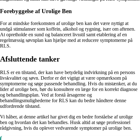
Forebyggelse af Urolige Ben
For at mindske forekomsten af urolige ben kan det være nyttigt at
undgå stimulanser som koffein, alkohol og rygning, især om aftenen.
At opretholde en sund og balanceret livsstil samt etablering af en
regelmæssig søvnplan kan hjælpe med at reducere symptomerne på
RLS.
Afsluttende tanker
RLS er en tilstand, der kan have betydelig indvirkning på en persons
livskvalitet og søvn. Derfor er det vigtigt at være opmærksom på
symptomerne og søge passende behandling. Hvis du mistænker, at du
lider af urolige ben, bør du konsultere en læge for en korrekt diagnose
og behandlingsplan. Ved at forstå årsagerne og
behandlingsmulighederne for RLS kan du bedre håndtere denne
udfordrende tilstand.
Vi håber, at denne artikel har givet dig en bedre forståelse af urolige
ben og hvordan det kan behandles. Husk altid at søge professionel
rådgivning, hvis du oplever vedvarende symptomer på urolige ben.