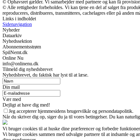
© Ophavsret gælder. Vi samarbejder med partnere og kan få provisio
© Alle rettigheder forbeholdes. Vi kan tjene en del af salget fra prod
reproduceres, distribueres, transmitteres, cachelagres eller på anden m
Links i indholdet
Sidenavigation
Nyheder
Dataarkiv
Nyhedssektion
Abonnementsstrøm
SpilNemt.dk
Online Nu
info@onlinenu.dk
Tilmeld dig nyhedsbrevet
Nyhedsbrevet, du faktisk har lyst til at læse.
Din mail
Vær med
Dejligt at have dig med!
Jeg accepterer hjemmesidens brugervilkår og persondatapolitik.
Når du skriver dig op, siger du ja til vores betingelser. Du kan naturli
Vi bruger cookies til at huske dine præferencer og forbedre funktione
Vi bruger cookies sammen med udvalgte partnere til at indsamle og anal
dine præferencer