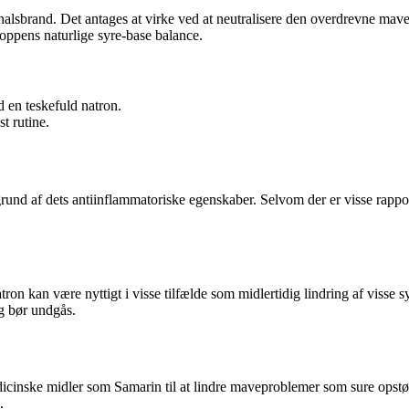
sbrand. Det antages at virke ved at neutralisere den overdrevne mave
roppens naturlige syre-base balance.
 en teskefuld natron.
t rutine.
rund af dets antiinflammatoriske egenskaber. Selvom der er visse rapport
ron kan være nyttigt i visse tilfælde som midlertidig lindring af visse 
g bør undgås.
icinske midler som Samarin til at lindre maveproblemer som sure opstød
.