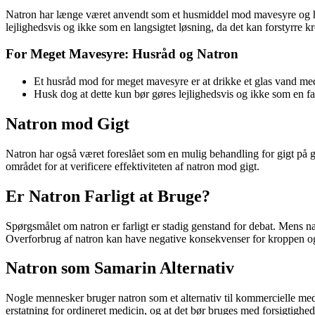
Natron har længe været anvendt som et husmiddel mod mavesyre og hal
lejlighedsvis og ikke som en langsigtet løsning, da det kan forstyrre k
For Meget Mavesyre: Husråd og Natron
Et husråd mod for meget mavesyre er at drikke et glas vand med
Husk dog at dette kun bør gøres lejlighedsvis og ikke som en fas
Natron mod Gigt
Natron har også været foreslået som en mulig behandling for gigt på g
området for at verificere effektiviteten af natron mod gigt.
Er Natron Farligt at Bruge?
Spørgsmålet om natron er farligt er stadig genstand for debat. Mens nat
Overforbrug af natron kan have negative konsekvenser for kroppen o
Natron som Samarin Alternativ
Nogle mennesker bruger natron som et alternativ til kommercielle med
erstatning for ordineret medicin, og at det bør bruges med forsigtighed