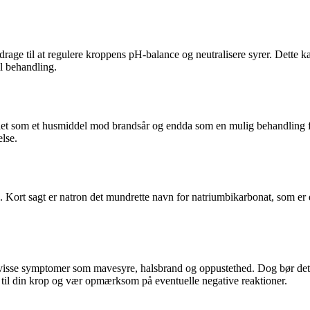
age til at regulere kroppens pH-balance og neutralisere syrer. Dette k
il behandling.
eslået som et husmiddel mod brandsår og endda som en mulig behandling 
lse.
. Kort sagt er natron det mundrette navn for natriumbikarbonat, som er
 visse symptomer som mavesyre, halsbrand og oppustethed. Dog bør det 
e til din krop og vær opmærksom på eventuelle negative reaktioner.