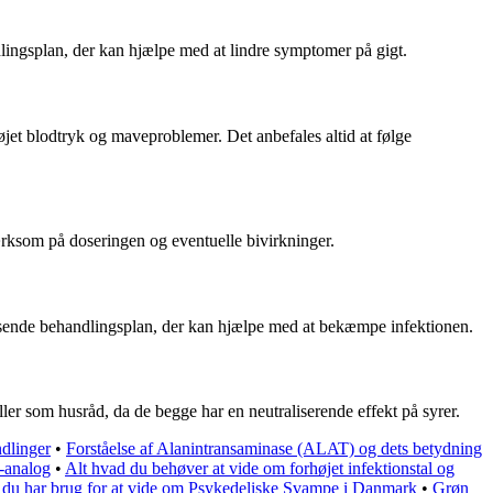
ndlingsplan, der kan hjælpe med at lindre symptomer på gigt.
øjet blodtryk og maveproblemer. Det anbefales altid at følge
mærksom på doseringen og eventuelle bivirkninger.
passende behandlingsplan, der kan hjælpe med at bekæmpe infektionen.
ller som husråd, da de begge har en neutraliserende effekt på syrer.
dlinger
•
Forståelse af Alanintransaminase (ALAT) og dets betydning
-analog
•
Alt hvad du behøver at vide om forhøjet infektionstal og
 du har brug for at vide om Psykedeliske Svampe i Danmark
•
Grøn