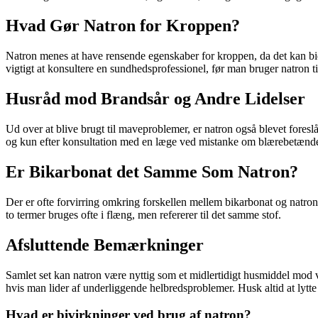
Hvad Gør Natron for Kroppen?
Natron menes at have rensende egenskaber for kroppen, da det kan bidr
vigtigt at konsultere en sundhedsprofessionel, før man bruger natron t
Husråd mod Brandsår og Andre Lidelser
Ud over at blive brugt til maveproblemer, er natron også blevet for
og kun efter konsultation med en læge ved mistanke om blærebetænde
Er Bikarbonat det Samme Som Natron?
Der er ofte forvirring omkring forskellen mellem bikarbonat og natron
to termer bruges ofte i flæng, men refererer til det samme stof.
Afsluttende Bemærkninger
Samlet set kan natron være nyttig som et midlertidigt husmiddel mod
hvis man lider af underliggende helbredsproblemer. Husk altid at lytt
Hvad er bivirkninger ved brug af natron?