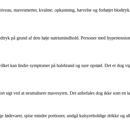
iveau, mavesmerter, kvalme, opkastning, hævelse og forhøjet blodtryk. 
 blodtryk på grund af dets høje natriumindhold. Personer med hypertensi
ilket kan lindre symptomer på halsbrand og sure opstød. Det er dog vig
ort sigt ved at neutralisere mavesyren. Det anbefales dog ikke som en la
ødevarer, spise mindre portioner, undgå kulsyreholdige drikke og alkoh