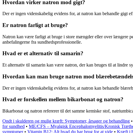
Hvordan virker natron mod gigt?
Der er ingen videnskabelig evidens for, at natron kan behandle gigt ef
Er natron farligt at bruge?
Natron kan være farligt at bruge i store mængder eller over længere p
anbefalingerne fra sundhedsprofessionelle.
Hvad er et alternativ til samarin?
Et alternativ til samarin kan være natron, der kan bruges til at lind
Hvordan kan man bruge natron mod blærebetændel
Der er ingen videnskabelig evidens for, at natron kan behandle blæreb
Hvad er forskellen mellem bikarbonat og natron?
Bikarbonat og natron refererer til det samme kemiske stof, natriumbica
Ondt i skulderen og mulig kræft: Symptomer, årsager og behandling
for sundhed
•
ME/CFS – Myalgisk Encephalomyelitis/Kronisk Træt
symptomer
•
Vitamin B12: Alt hvad du har brug for at vide
•
Kræft i 