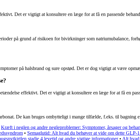
fektivt. Det er vigtigt at konsultere en læge for at få en passende beha
erioder på grund af risikoen for bivirkninger som natriumubalance, forh
re symptomer på halsbrand og sure opstød. Det er dog vigtigt at være op
se?
etændelse effektivt. Det er vigtigt at konsultere en læge for at få en 
rbonat. De kan bruges ombytteligt i mange tilfælde, f.eks. til bagning e
•
Kræft i neglen og andre negleproblemer: Symptomer, årsager og behan
hedssyndrom
•
Semaglutid: Alt hvad du behøver at vide om dette GLP-1
bugspytkirtlen stadie 4 levetid og andre vigtige informationer
•
Alt hvad