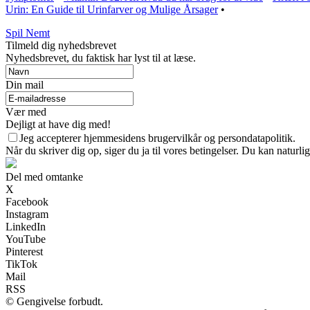
Urin: En Guide til Urinfarver og Mulige Årsager
•
Spil Nemt
Tilmeld dig nyhedsbrevet
Nyhedsbrevet, du faktisk har lyst til at læse.
Din mail
Vær med
Dejligt at have dig med!
Jeg accepterer hjemmesidens brugervilkår og persondatapolitik.
Når du skriver dig op, siger du ja til vores betingelser. Du kan naturli
Del med omtanke
X
Facebook
Instagram
LinkedIn
YouTube
Pinterest
TikTok
Mail
RSS
© Gengivelse forbudt.