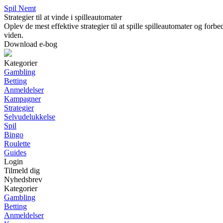
Spil Nemt
Strategier til at vinde i spilleautomater
Oplev de mest effektive strategier til at spille spilleautomater og forb
viden.
Download e-bog
Kategorier
Gambling
Betting
Anmeldelser
Kampagner
Strategier
Selvudelukkelse
Spil
Bingo
Roulette
Guides
Login
Tilmeld dig
Nyhedsbrev
Kategorier
Gambling
Betting
Anmeldelser