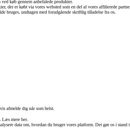
n ved køb gennem anbefalede produkter.
ukter, der er købt via vores websted som en del af vores affilierede par
åde bruges, undtagen med forudgående skriftlig tilladelse fra os.
gvis afmelde dig når som helst.
r. Læs mere her.
ysere data om, hvordan du bruger vores platform. Det gør os i stand til