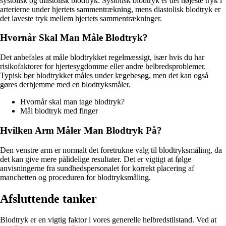
systolisk og diastolisk blodtryk. Systolisk blodtryk er det højeste tryk i
arterierne under hjertets sammentrækning, mens diastolisk blodtryk er
det laveste tryk mellem hjertets sammentrækninger.
Hvornår Skal Man Måle Blodtryk?
Det anbefales at måle blodtrykket regelmæssigt, især hvis du har
risikofaktorer for hjertesygdomme eller andre helbredsproblemer.
Typisk bør blodtrykket måles under lægebesøg, men det kan også
gøres derhjemme med en blodtryksmåler.
Hvornår skal man tage blodtryk?
Mål blodtryk med finger
Hvilken Arm Måler Man Blodtryk På?
Den venstre arm er normalt det foretrukne valg til blodtryksmåling, da
det kan give mere pålidelige resultater. Det er vigtigt at følge
anvisningerne fra sundhedspersonalet for korrekt placering af
manchetten og proceduren for blodtryksmåling.
Afsluttende tanker
Blodtryk er en vigtig faktor i vores generelle helbredstilstand. Ved at