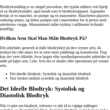
Blodtryksmåling er en simpel procedure, der typisk udføres ved hjælp
af en blodtryksmåler, også kendt som et blodtryksapparat. Apparatet
består af en manchet, en pumpe og en manometer. Mancheten placeres
omkring armen, og luften pumpes ind i manchetten for at presse mod
arteriernes vægge. Manometeret måler trykket i millimeter kviksølv
(mmHg).
Hvilken Arm Skal Man Måle Blodtryk På?
Det anbefales generelt at måle blodtrykket på den venstre arm, da
trykket her ofte anses for at være mere pålideligt og konsekvent. Dog
kan der være tilfælde, hvor lægen eller sundhedspersonalet anbefaler at
måle på højre arm, f.eks. hvis der er skader eller operationer på venstre
arm.
Det ideelle blodtryk: Systolisk og diastolisk blodtryk
Stor forskel mellem systolisk og diastolisk blodtryk
Det Ideelle Blodtryk: Systolisk og
Diastolisk Blodtryk
Når vi taler om blodtryk, refererer vi ofte til to vigtige målinger: