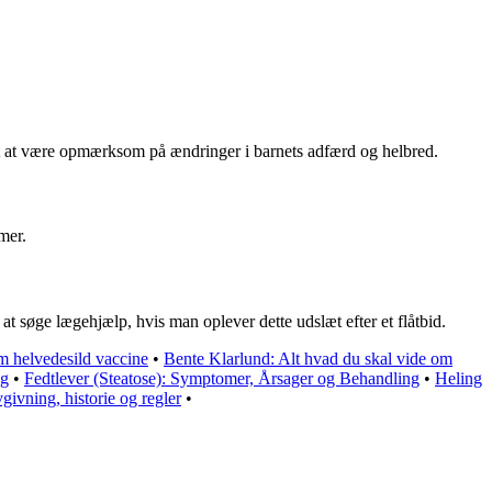
t at være opmærksom på ændringer i barnets adfærd og helbred.
mer.
at søge lægehjælp, hvis man oplever dette udslæt efter et flåtbid.
m helvedesild vaccine
•
Bente Klarlund: Alt hvad du skal vide om
ag
•
Fedtlever (Steatose): Symptomer, Årsager og Behandling
•
Heling
ivning, historie og regler
•