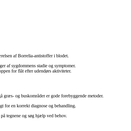
elsen af Borrelia-antistoffer i blodet.
ænger af sygdommens stadie og symptomer.
pen for flåt efter udendørs aktiviteter.
undgå græs- og buskområder er gode forebyggende metoder.
igt for en korrekt diagnose og behandling.
 på tegnene og søg hjælp ved behov.