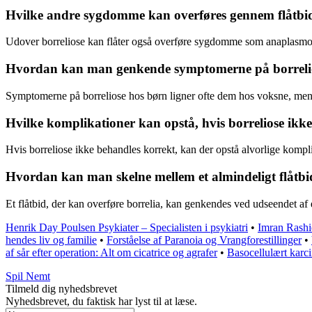
Hvilke andre sygdomme kan overføres gennem flåtbid
Udover borreliose kan flåter også overføre sygdomme som anaplasmose
Hvordan kan man genkende symptomerne på borreliose
Symptomerne på borreliose hos børn ligner ofte dem hos voksne, men 
Hvilke komplikationer kan opstå, hvis borreliose ikk
Hvis borreliose ikke behandles korrekt, kan der opstå alvorlige komp
Hvordan kan man skelne mellem et almindeligt flåtbid 
Et flåtbid, der kan overføre borrelia, kan genkendes ved udseendet af 
Henrik Day Poulsen Psykiater – Specialisten i psykiatri
•
Imran Rashid
hendes liv og familie
•
Forståelse af Paranoia og Vrangforestillinger
•
af sår efter operation: Alt om cicatrice og agrafer
•
Basocellulært karci
Spil Nemt
Tilmeld dig nyhedsbrevet
Nyhedsbrevet, du faktisk har lyst til at læse.