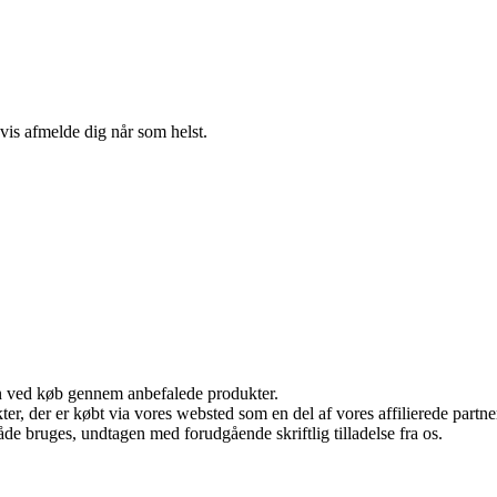
gvis afmelde dig når som helst.
n ved køb gennem anbefalede produkter.
ukter, der er købt via vores websted som en del af vores affilierede par
åde bruges, undtagen med forudgående skriftlig tilladelse fra os.