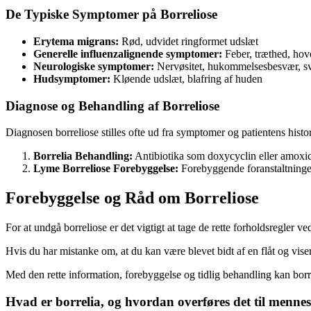
De Typiske Symptomer på Borreliose
Erytema migrans:
Rød, udvidet ringformet udslæt
Generelle influenzalignende symptomer:
Feber, træthed, hov
Neurologiske symptomer:
Nervøsitet, hukommelsesbesvær, 
Hudsymptomer:
Kløende udslæt, blafring af huden
Diagnose og Behandling af Borreliose
Diagnosen borreliose stilles ofte ud fra symptomer og patientens histo
Borrelia Behandling:
Antibiotika som doxycyclin eller amoxic
Lyme Borreliose Forebyggelse:
Forebyggende foranstaltninger 
Forebyggelse og Råd om Borreliose
For at undgå borreliose er det vigtigt at tage de rette forholdsregle
Hvis du har mistanke om, at du kan være blevet bidt af en flåt og vise
Med den rette information, forebyggelse og tidlig behandling kan b
Hvad er borrelia, og hvordan overføres det til menne