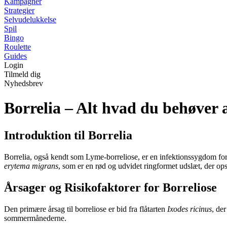
Kampagner
Strategier
Selvudelukkelse
Spil
Bingo
Roulette
Guides
Login
Tilmeld dig
Nyhedsbrev
Borrelia – Alt hvad du behøver 
Introduktion til Borrelia
Borrelia, også kendt som Lyme-borreliose, er en infektionssygdom for
erytema migrans
, som er en rød og udvidet ringformet udslæt, der ops
Årsager og Risikofaktorer for Borreliose
Den primære årsag til borreliose er bid fra flåtarten
Ixodes ricinus
, de
sommermånederne.