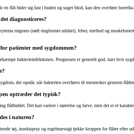
 en flåt bider sig fast i huden og suger blod, kan den overføre borrelia-
det diagnosticeres?
rytema migrans (rødt ringformet udslæt), feber, træthed og muskelsmer
n for patienter med sygdommen?
bekæmpe bakterieinfektionen. Prognosen er generelt god, især hvis syg
e?
 sygdom, der opstår, når bakterien overføres til mennesker gennem flåtbi
pen optræder det typisk?
 flåtbiddet. Det kan variere i størrelse og farve, men det er et karakter
des i naturen?
ende tøj, insektspray og regelmæssigt tjekke kroppen for flåter efter ude