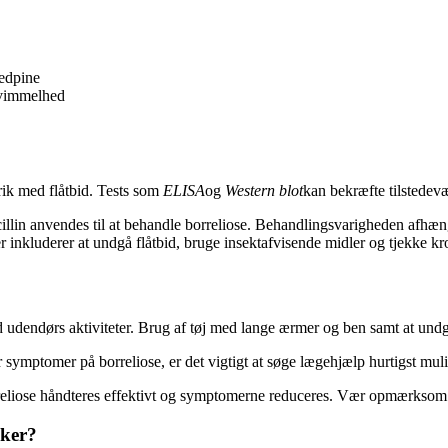
edpine
svimmelhed
rik med flåtbid. Tests som
ELISA
og
Western blot
kan bekræfte tilstedevær
illin anvendes til at behandle borreliose. Behandlingsvarigheden afh
inkluderer at undgå flåtbid, bruge insektafvisende midler og tjekke krop
r ved udendørs aktiviteter. Brug af tøj med lange ærmer og ben samt at 
r symptomer på borreliose, er det vigtigt at søge lægehjælp hurtigst mul
orreliose håndteres effektivt og symptomerne reduceres. Vær opmærksom
sker?