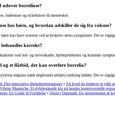
 udover borreliose?
, babesiose og rickettsiose til mennesker.
 hos børn, og hvordan adskiller de sig fra voksne?
børn kan have sværere ved at beskrive deres symptomer. Det er vigtig
e behandles korrekt?
likationer som led- og nerveskader, hjerteproblemer og kroniske sympto
og et flåtbid, der kan overføre borrelia?
erytema migrans (rødt ringformet udslæt) omkring biddet. Det er vigtigt 
: Den innovative digitaliseringspioner
•
Alt hvad du behøver at vide o
Vibeke Manniche: Et dybdegående kig på hendes kontroversielle retss
nom: En Guide til Forståelse
•
Abort i Danmark: En gennemgang af lovg