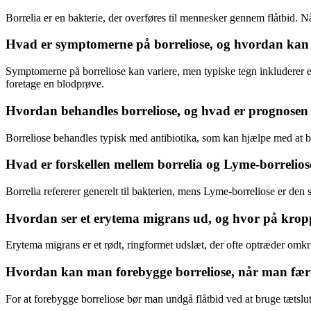
Borrelia er en bakterie, der overføres til mennesker gennem flåtbid. Når
Hvad er symptomerne på borreliose, og hvordan kan 
Symptomerne på borreliose kan variere, men typiske tegn inkluderer e
foretage en blodprøve.
Hvordan behandles borreliose, og hvad er prognose
Borreliose behandles typisk med antibiotika, som kan hjælpe med at 
Hvad er forskellen mellem borrelia og Lyme-borrelios
Borrelia refererer generelt til bakterien, mens Lyme-borreliose er den
Hvordan ser et erytema migrans ud, og hvor på krop
Erytema migrans er et rødt, ringformet udslæt, der ofte optræder omkring
Hvordan kan man forebygge borreliose, når man fær
For at forebygge borreliose bør man undgå flåtbid ved at bruge tætslutt