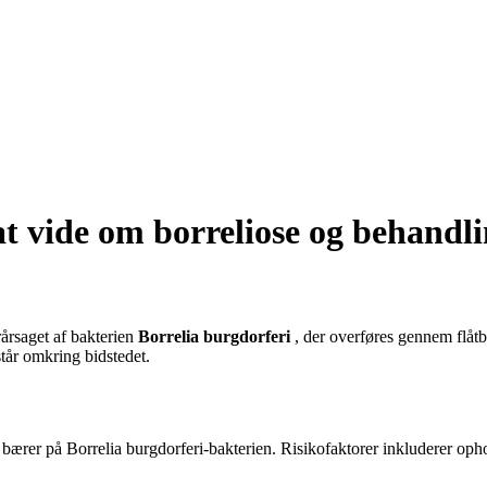
at vide om borreliose og behandl
årsaget af bakterien
Borrelia burgdorferi
, der overføres gennem flåtb
tår omkring bidstedet.
r bærer på Borrelia burgdorferi-bakterien. Risikofaktorer inkluderer oph