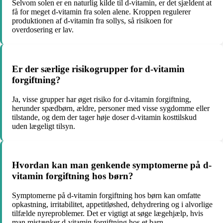
Selvom solen er en naturlig kilde til d-vitamin, er det sjældent at
få for meget d-vitamin fra solen alene. Kroppen regulerer
produktionen af d-vitamin fra sollys, så risikoen for
overdosering er lav.
Er der særlige risikogrupper for d-vitamin
forgiftning?
Ja, visse grupper har øget risiko for d-vitamin forgiftning,
herunder spædbørn, ældre, personer med visse sygdomme eller
tilstande, og dem der tager høje doser d-vitamin kosttilskud
uden lægeligt tilsyn.
Hvordan kan man genkende symptomerne på d-
vitamin forgiftning hos børn?
Symptomerne på d-vitamin forgiftning hos børn kan omfatte
opkastning, irritabilitet, appetitløshed, dehydrering og i alvorlige
tilfælde nyreproblemer. Det er vigtigt at søge lægehjælp, hvis
man mistænker d-vitamin forgiftning hos et barn.