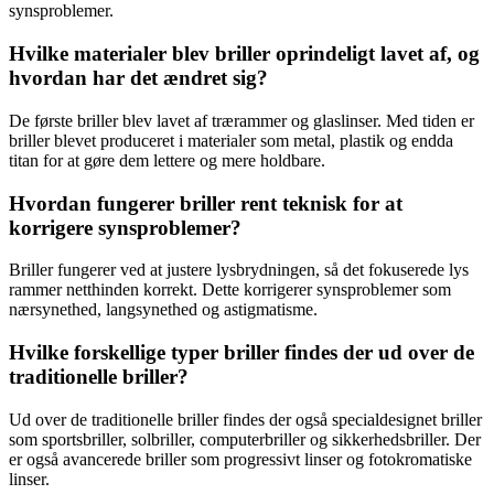
synsproblemer.
Hvilke materialer blev briller oprindeligt lavet af, og
hvordan har det ændret sig?
De første briller blev lavet af trærammer og glaslinser. Med tiden er
briller blevet produceret i materialer som metal, plastik og endda
titan for at gøre dem lettere og mere holdbare.
Hvordan fungerer briller rent teknisk for at
korrigere synsproblemer?
Briller fungerer ved at justere lysbrydningen, så det fokuserede lys
rammer netthinden korrekt. Dette korrigerer synsproblemer som
nærsynethed, langsynethed og astigmatisme.
Hvilke forskellige typer briller findes der ud over de
traditionelle briller?
Ud over de traditionelle briller findes der også specialdesignet briller
som sportsbriller, solbriller, computerbriller og sikkerhedsbriller. Der
er også avancerede briller som progressivt linser og fotokromatiske
linser.