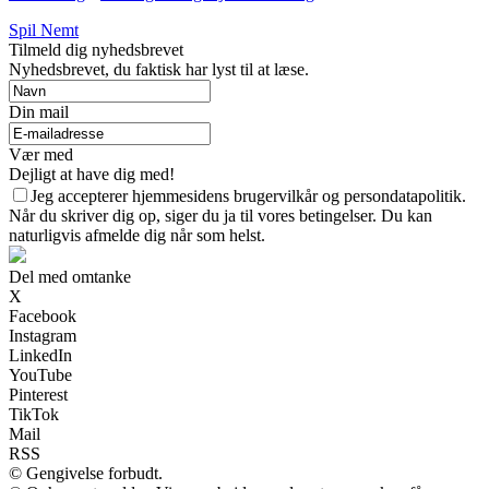
Spil Nemt
Tilmeld dig nyhedsbrevet
Nyhedsbrevet, du faktisk har lyst til at læse.
Din mail
Vær med
Dejligt at have dig med!
Jeg accepterer hjemmesidens brugervilkår og persondatapolitik.
Når du skriver dig op, siger du ja til vores betingelser. Du kan
naturligvis afmelde dig når som helst.
Del med omtanke
X
Facebook
Instagram
LinkedIn
YouTube
Pinterest
TikTok
Mail
RSS
© Gengivelse forbudt.