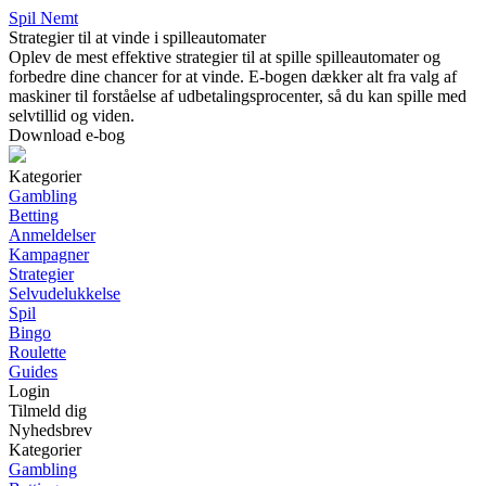
Spil Nemt
Strategier til at vinde i spilleautomater
Oplev de mest effektive strategier til at spille spilleautomater og
forbedre dine chancer for at vinde. E-bogen dækker alt fra valg af
maskiner til forståelse af udbetalingsprocenter, så du kan spille med
selvtillid og viden.
Download e-bog
Kategorier
Gambling
Betting
Anmeldelser
Kampagner
Strategier
Selvudelukkelse
Spil
Bingo
Roulette
Guides
Login
Tilmeld dig
Nyhedsbrev
Kategorier
Gambling