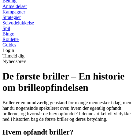
Betting
Anmeldelser
Kampagner
Strategier
Selvudelukkelse
Spil
Bingo
Roulette
Guides
Login
Tilmeld dig
Nyhedsbrev
De første briller – En historie
om brilleopfindelsen
Briller er en uundværlig genstand for mange mennesker i dag, men
har du nogensinde spekuleret over, hvem der egentlig opfandt
brillerne, og hvornår de blev opfundet? I denne artikel vil vi dykke
ned i historien bag de første briller og deres betydning.
Hvem opfandt briller?