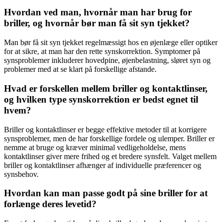
Hvordan ved man, hvornår man har brug for
briller, og hvornår bør man få sit syn tjekket?
Man bør få sit syn tjekket regelmæssigt hos en øjenlæge eller optiker
for at sikre, at man har den rette synskorrektion. Symptomer på
synsproblemer inkluderer hovedpine, øjenbelastning, sløret syn og
problemer med at se klart på forskellige afstande.
Hvad er forskellen mellem briller og kontaktlinser,
og hvilken type synskorrektion er bedst egnet til
hvem?
Briller og kontaktlinser er begge effektive metoder til at korrigere
synsproblemer, men de har forskellige fordele og ulemper. Briller er
nemme at bruge og kræver minimal vedligeholdelse, mens
kontaktlinser giver mere frihed og et bredere synsfelt. Valget mellem
briller og kontaktlinser afhænger af individuelle præferencer og
synsbehov.
Hvordan kan man passe godt på sine briller for at
forlænge deres levetid?