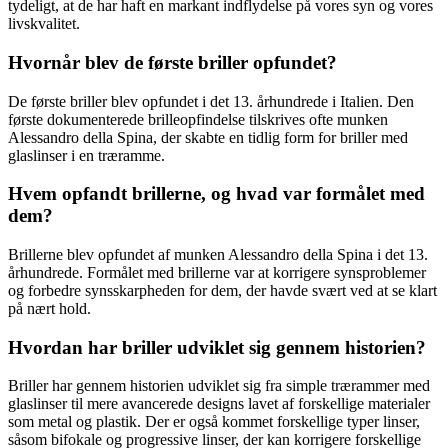
tydeligt, at de har haft en markant indflydelse på vores syn og vores
livskvalitet.
Hvornår blev de første briller opfundet?
De første briller blev opfundet i det 13. århundrede i Italien. Den
første dokumenterede brilleopfindelse tilskrives ofte munken
Alessandro della Spina, der skabte en tidlig form for briller med
glaslinser i en træramme.
Hvem opfandt brillerne, og hvad var formålet med
dem?
Brillerne blev opfundet af munken Alessandro della Spina i det 13.
århundrede. Formålet med brillerne var at korrigere synsproblemer
og forbedre synsskarpheden for dem, der havde svært ved at se klart
på nært hold.
Hvordan har briller udviklet sig gennem historien?
Briller har gennem historien udviklet sig fra simple trærammer med
glaslinser til mere avancerede designs lavet af forskellige materialer
som metal og plastik. Der er også kommet forskellige typer linser,
såsom bifokale og progressive linser, der kan korrigere forskellige