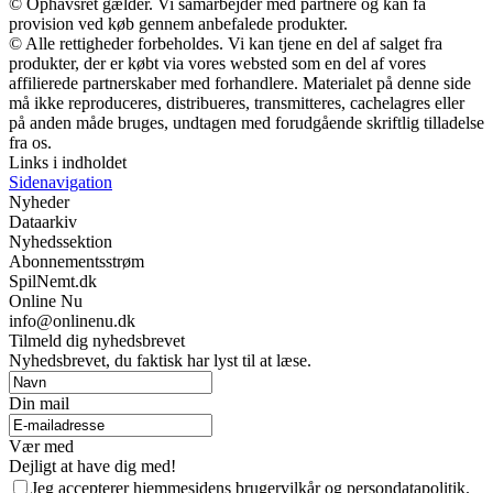
© Ophavsret gælder. Vi samarbejder med partnere og kan få
provision ved køb gennem anbefalede produkter.
© Alle rettigheder forbeholdes. Vi kan tjene en del af salget fra
produkter, der er købt via vores websted som en del af vores
affilierede partnerskaber med forhandlere. Materialet på denne side
må ikke reproduceres, distribueres, transmitteres, cachelagres eller
på anden måde bruges, undtagen med forudgående skriftlig tilladelse
fra os.
Links i indholdet
Sidenavigation
Nyheder
Dataarkiv
Nyhedssektion
Abonnementsstrøm
SpilNemt.dk
Online Nu
info@onlinenu.dk
Tilmeld dig nyhedsbrevet
Nyhedsbrevet, du faktisk har lyst til at læse.
Din mail
Vær med
Dejligt at have dig med!
Jeg accepterer hjemmesidens brugervilkår og persondatapolitik.