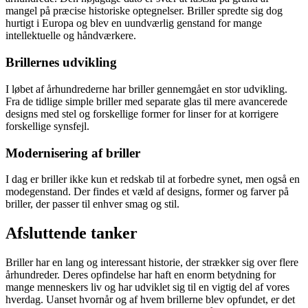
mangel på præcise historiske optegnelser. Briller spredte sig dog
hurtigt i Europa og blev en uundværlig genstand for mange
intellektuelle og håndværkere.
Brillernes udvikling
I løbet af århundrederne har briller gennemgået en stor udvikling.
Fra de tidlige simple briller med separate glas til mere avancerede
designs med stel og forskellige former for linser for at korrigere
forskellige synsfejl.
Modernisering af briller
I dag er briller ikke kun et redskab til at forbedre synet, men også en
modegenstand. Der findes et væld af designs, former og farver på
briller, der passer til enhver smag og stil.
Afsluttende tanker
Briller har en lang og interessant historie, der strækker sig over flere
århundreder. Deres opfindelse har haft en enorm betydning for
mange menneskers liv og har udviklet sig til en vigtig del af vores
hverdag. Uanset hvornår og af hvem brillerne blev opfundet, er det