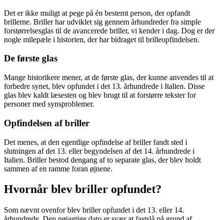
Det er ikke muligt at pege på én bestemt person, der opfandt
brillerne. Briller har udviklet sig gennem århundreder fra simple
forstørrelsesglas til de avancerede briller, vi kender i dag. Dog er der
nogle milepæle i historien, der har bidraget til brilleopfindelsen.
De første glas
Mange historikere mener, at de første glas, der kunne anvendes til at
forbedre synet, blev opfundet i det 13. århundrede i Italien. Disse
glas blev kaldt læsesten og blev brugt til at forstørre tekster for
personer med synsproblemer.
Opfindelsen af briller
Det menes, at den egentlige opfindelse af briller fandt sted i
slutningen af det 13. eller begyndelsen af det 14. århundrede i
Italien. Briller bestod dengang af to separate glas, der blev holdt
sammen af en ramme foran øjnene.
Hvornår blev briller opfundet?
Som nævnt ovenfor blev briller opfundet i det 13. eller 14.
århundrede. Den nøjagtige dato er svær at fastslå på grund af