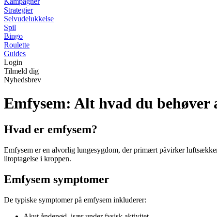
Kampagner
Strategier
Selvudelukkelse
Spil
Bingo
Roulette
Guides
Login
Tilmeld dig
Nyhedsbrev
Emfysem: Alt hvad du behøver 
Hvad er emfysem?
Emfysem er en alvorlig lungesygdom, der primært påvirker luftsækkene
iltoptagelse i kroppen.
Emfysem symptomer
De typiske symptomer på emfysem inkluderer:
Akut åndenød, især under fysisk aktivitet