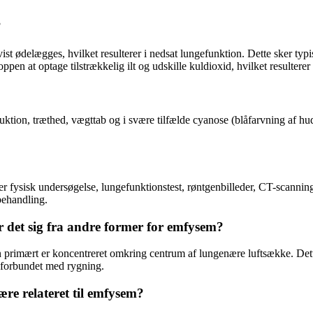
?
 ødelægges, hvilket resulterer i nedsat lungefunktion. Dette sker typis
oppen at optage tilstrækkelig ilt og udskille kuldioxid, hvilket resulter
ion, træthed, vægttab og i svære tilfælde cyanose (blåfarvning af hud
r fysisk undersøgelse, lungefunktionstest, røntgenbilleder, CT-scanni
behandling.
 det sig fra andre former for emfysem?
 primært er koncentreret omkring centrum af lungenære luftsække. Dett
e forbundet med rygning.
re relateret til emfysem?