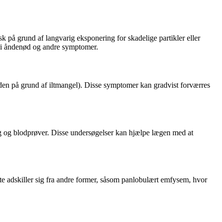
k på grund af langvarig eksponering for skadelige partikler eller
er i åndenød og andre symptomer.
en på grund af iltmangel). Disse symptomer kan gradvist forværres
ng og blodprøver. Disse undersøgelser kan hjælpe lægen med at
e adskiller sig fra andre former, såsom panlobulært emfysem, hvor