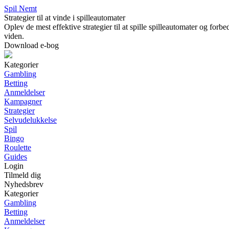
Spil Nemt
Strategier til at vinde i spilleautomater
Oplev de mest effektive strategier til at spille spilleautomater og forb
viden.
Download e-bog
Kategorier
Gambling
Betting
Anmeldelser
Kampagner
Strategier
Selvudelukkelse
Spil
Bingo
Roulette
Guides
Login
Tilmeld dig
Nyhedsbrev
Kategorier
Gambling
Betting
Anmeldelser