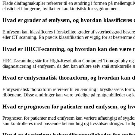
Flade diafragmakupler refererer til en ændring i formen på mellemgulv
elasticitet i lungerne, hvilket er karakteristisk for sygdommen.
Hvad er grader af emfysem, og hvordan klassificeres 
Emfysem kan klassificeres i forskellige grader af sværhedsgrad basere
eller CT-scanning. En præcis klassifikation er vigtig for at bestemme
Hvad er HRCT-scanning, og hvordan kan den være nyt
HRCT-scanning står for High-Resolution Computed Tomography og er en 
diagnosticering af emfysem, da den kan afsløre selv små strukturelle
Hvad er emfysematisk thoraxform, og hvordan kan den
Emfysematisk thoraxform refererer til en ændring i brystkassens form
ribbenene. Disse ændringer kan være tydelige på røntgenbilleder og 
Hvad er prognosen for patienter med emfysem, og hv
Prognosen for patienter med emfysem kan variere afhængigt af sygdom
kan kontrolleres med passende behandling og livsstilsændringer. Tidlig