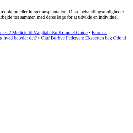
reduktion eller lungetransplantation. Disse behandlingsmuligheder
arbejde tæt sammen med deres læge for at udvikle en individuel
etes 2 Medicin til Vægttab: En Komplet Guide
•
Kronisk
og hvad betyder det?
•
Oluf Borbye Pedersen: Eksperten bag Ode til