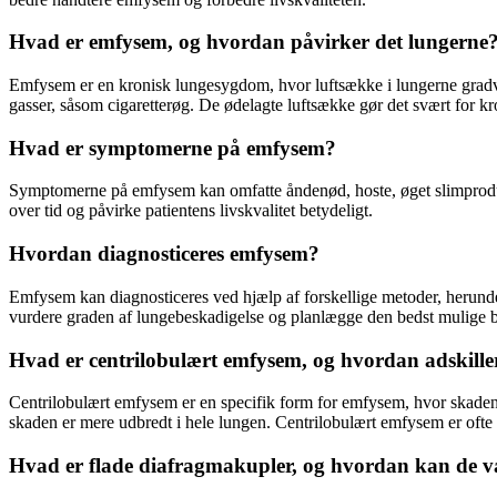
Hvad er emfysem, og hvordan påvirker det lungerne
Emfysem er en kronisk lungesygdom, hvor luftsække i lungerne gradvist
gasser, såsom cigaretterøg. De ødelagte luftsække gør det svært for kr
Hvad er symptomerne på emfysem?
Symptomerne på emfysem kan omfatte åndenød, hoste, øget slimprodukt
over tid og påvirke patientens livskvalitet betydeligt.
Hvordan diagnosticeres emfysem?
Emfysem kan diagnosticeres ved hjælp af forskellige metoder, herunde
vurdere graden af lungebeskadigelse og planlægge den bedst mulige 
Hvad er centrilobulært emfysem, og hvordan adskiller
Centrilobulært emfysem er en specifik form for emfysem, hvor skaden
skaden er mere udbredt i hele lungen. Centrilobulært emfysem er oft
Hvad er flade diafragmakupler, og hvordan kan de væ