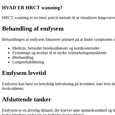
HVAD ER HRCT scanning?
HRCT scanning er en mere præcis metode til at visualisere lungevæve
Behandling af emfysem
Behandlingen af emfysem fokuserer primært på at lindre symptomer og 
Medicin, herunder bronkodilatorer og kortikosteroider
Fysioterapi og øvelser til at styrke vejrtrækningsmusklerne
iltbehandling
Lungerehabilitering
Emfysem levetid
Emfysem kan have en betydelig indvirkning på levetiden, især hvis det
livskvaliteten.
Afsluttende tanker
Emfysem er en alvorlig tilstand, der kræver nøje opmærksomhed og 
bedre håndtere emfysem og forbedre livskvaliteten.