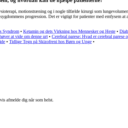
sem, og hvordan kan de hjælpe patienterne?
ioterapi, motionstræning og i nogle tilfælde kirurgi som lungevolumen
 sygdommens progression. Det er vigtigt for patienter med emfysem at 
ns Syndrom
•
Ketamin og dets Virkning hos Mennesker og Heste
•
Diab
høver at vide om denne urt
•
Cerebral parese: Hvad er cerebral parese 
ide
•
Tidlige Tegn på Skizofreni hos Børn og Unge
•
gvis afmelde dig når som helst.