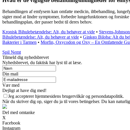
Hvad er de vigtigste behandlingsmuligheder for emfy
Behandlingen af emfysem kan omfatte medicin, iltbehandling, lungefys
sigter mod at lindre symptomer, forbedre lungefunktionen og forsinke
behandlingsplan, der passer bedst til deres behov.
Kronisk Bihulebetændelse: Alt, du behøver at vide
•
Stevens-Johnso
Bihulebetændelse: Alt, du behøver at vide
•
Ginkgo Biloba: Alt du be
Bakterier i Tarmen
•
Morfin, Oxycodon og Oxy – En Omfattende Gu
Spil Nemt
Tilmeld dig nyhedsbrevet
Nyhedsbrevet, du faktisk har lyst til at læse.
Din mail
Vær med
Dejligt at have dig med!
Jeg accepterer hjemmesidens brugervilkår og persondatapolitik.
Når du skriver dig op, siger du ja til vores betingelser. Du kan naturli
Del med omtanke
X
Facebook
Instagram