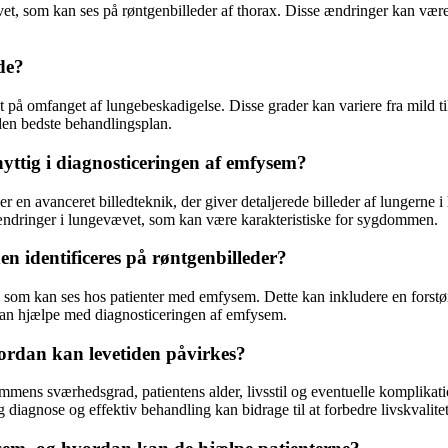
et, som kan ses på røntgenbilleder af thorax. Disse ændringer kan være
de?
t på omfanget af lungebeskadigelse. Disse grader kan variere fra mild t
 den bedste behandlingsplan.
tig i diagnosticeringen af emfysem?
avanceret billedteknik, der giver detaljerede billeder af lungerne i 
 ændringer i lungevævet, som kan være karakteristiske for sygdommen.
 identificeres på røntgenbilleder?
, som kan ses hos patienter med emfysem. Dette kan inkludere en forstø
kan hjælpe med diagnosticeringen af emfysem.
ordan kan levetiden påvirkes?
mens sværhedsgrad, patientens alder, livsstil og eventuelle komplika
 diagnose og effektiv behandling kan bidrage til at forbedre livskvalite