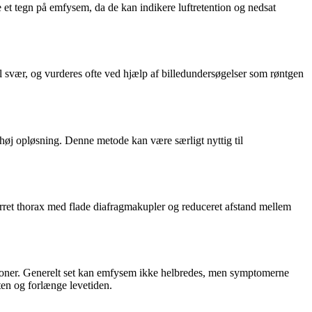
 et tegn på emfysem, da de kan indikere luftretention og nedsat
il svær, og vurderes ofte ved hjælp af billedundersøgelser som røntgen
høj opløsning. Denne metode kan være særligt nyttig til
rret thorax med flade diafragmakupler og reduceret afstand mellem
tioner. Generelt set kan emfysem ikke helbredes, men symptomerne
ten og forlænge levetiden.