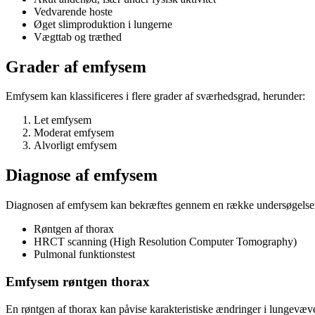
Vedvarende hoste
Øget slimproduktion i lungerne
Vægttab og træthed
Grader af emfysem
Emfysem kan klassificeres i flere grader af sværhedsgrad, herunder:
Let emfysem
Moderat emfysem
Alvorligt emfysem
Diagnose af emfysem
Diagnosen af emfysem kan bekræftes gennem en række undersøgelser
Røntgen af thorax
HRCT scanning (High Resolution Computer Tomography)
Pulmonal funktionstest
Emfysem røntgen thorax
En røntgen af thorax kan påvise karakteristiske ændringer i lungevæ