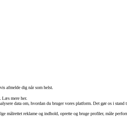
gvis afmelde dig når som helst.
r. Læs mere her.
ysere data om, hvordan du bruger vores platform. Det gør os i stand til
e målrettet reklame og indhold, oprette og bruge profiler, måle perform