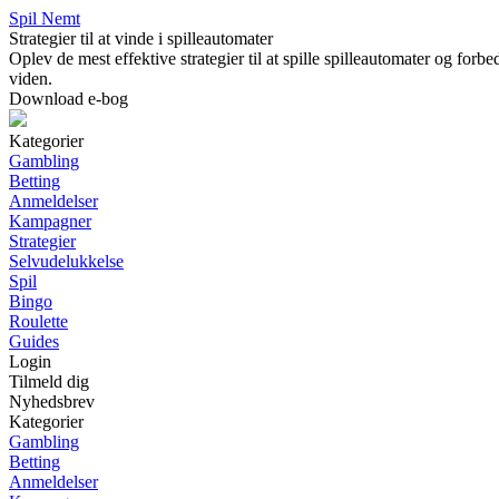
Spil Nemt
Strategier til at vinde i spilleautomater
Oplev de mest effektive strategier til at spille spilleautomater og forb
viden.
Download e-bog
Kategorier
Gambling
Betting
Anmeldelser
Kampagner
Strategier
Selvudelukkelse
Spil
Bingo
Roulette
Guides
Login
Tilmeld dig
Nyhedsbrev
Kategorier
Gambling
Betting
Anmeldelser