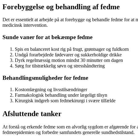
Forebyggelse og behandling af fedme
Det er essentielt at arbejde på at forebygge og behandle fedme for 
medicinsk intervention.
Sunde vaner for at bekæmpe fedme
Spis en balanceret kost rig på frugt, grøntsager og fuldkorn
Undgå forarbejdede fødevarer og sukkerholdige drikke
Dyrk regelmæssig motion mindst 30 minutter om dagen
Sørg for tilstrækkelig søvn og stresshåndtering
Behandlingsmuligheder for fedme
Kostomlægning og livsstilsændringer
Farmakologisk behandling under lægeligt tilsyn
Kirurgisk indgreb som fedmekirurgi i svære tilfælde
Afsluttende tanker
At forstå og erkende fedme som en alvorlig sygdom er afgørende for at
fedmeepidemien og forbedre samfundets generelle sundhedstilstand.