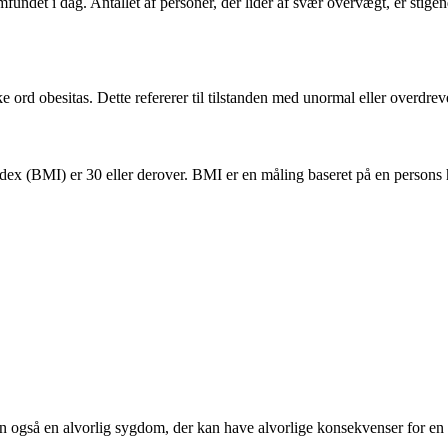
ndet i dag. Antallet af personer, der lider af svær overvægt, er stigende
ke ord obesitas. Dette refererer til tilstanden med unormal eller overdre
dex (BMI) er 30 eller derover. BMI er en måling baseret på en persons h
en også en alvorlig sygdom, der kan have alvorlige konsekvenser for en 