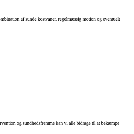
ombination af sunde kostvaner, regelmæssig motion og eventuelt
tervention og sundhedsfremme kan vi alle bidrage til at bekæmpe