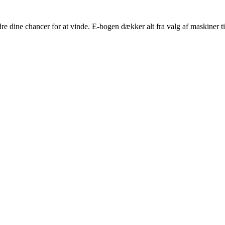
edre dine chancer for at vinde. E-bogen dækker alt fra valg af maskiner ti