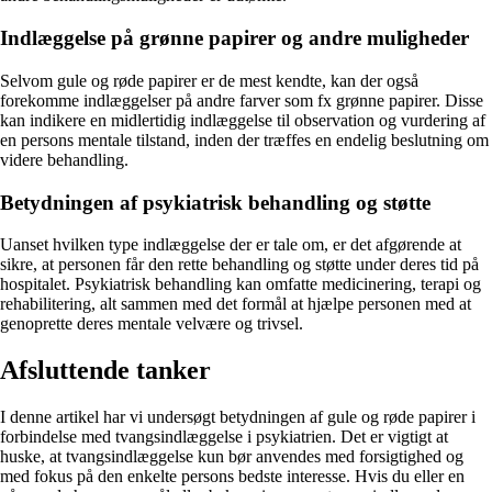
Indlæggelse på grønne papirer og andre muligheder
Selvom gule og røde papirer er de mest kendte, kan der også
forekomme indlæggelser på andre farver som fx grønne papirer. Disse
kan indikere en midlertidig indlæggelse til observation og vurdering af
en persons mentale tilstand, inden der træffes en endelig beslutning om
videre behandling.
Betydningen af psykiatrisk behandling og støtte
Uanset hvilken type indlæggelse der er tale om, er det afgørende at
sikre, at personen får den rette behandling og støtte under deres tid på
hospitalet. Psykiatrisk behandling kan omfatte medicinering, terapi og
rehabilitering, alt sammen med det formål at hjælpe personen med at
genoprette deres mentale velvære og trivsel.
Afsluttende tanker
I denne artikel har vi undersøgt betydningen af gule og røde papirer i
forbindelse med tvangsindlæggelse i psykiatrien. Det er vigtigt at
huske, at tvangsindlæggelse kun bør anvendes med forsigtighed og
med fokus på den enkelte persons bedste interesse. Hvis du eller en