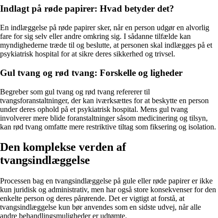
Indlagt på røde papirer: Hvad betyder det?
En indlæggelse på røde papirer sker, når en person udgør en alvorlig
fare for sig selv eller andre omkring sig. I sådanne tilfælde kan
myndighederne træde til og beslutte, at personen skal indlægges på et
psykiatrisk hospital for at sikre deres sikkerhed og trivsel.
Gul tvang og rød tvang: Forskelle og ligheder
Begreber som gul tvang og rød tvang refererer til
tvangsforanstaltninger, der kan iværksættes for at beskytte en person
under deres ophold på et psykiatrisk hospital. Mens gul tvang
involverer mere blide foranstaltninger såsom medicinering og tilsyn,
kan rød tvang omfatte mere restriktive tiltag som fiksering og isolation.
Den komplekse verden af
tvangsindlæggelse
Processen bag en tvangsindlæggelse på gule eller røde papirer er ikke
kun juridisk og administrativ, men har også store konsekvenser for den
enkelte person og deres pårørende. Det er vigtigt at forstå, at
tvangsindlæggelse kun bør anvendes som en sidste udvej, når alle
andre behandlingsmuligheder er udtømte.