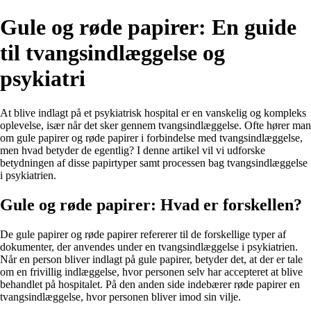
Gule og røde papirer: En guide
til tvangsindlæggelse og
psykiatri
At blive indlagt på et psykiatrisk hospital er en vanskelig og kompleks
oplevelse, især når det sker gennem tvangsindlæggelse. Ofte hører man
om gule papirer og røde papirer i forbindelse med tvangsindlæggelse,
men hvad betyder de egentlig? I denne artikel vil vi udforske
betydningen af disse papirtyper samt processen bag tvangsindlæggelse
i psykiatrien.
Gule og røde papirer: Hvad er forskellen?
De gule papirer og røde papirer refererer til de forskellige typer af
dokumenter, der anvendes under en tvangsindlæggelse i psykiatrien.
Når en person bliver indlagt på gule papirer, betyder det, at der er tale
om en frivillig indlæggelse, hvor personen selv har accepteret at blive
behandlet på hospitalet. På den anden side indebærer røde papirer en
tvangsindlæggelse, hvor personen bliver imod sin vilje.