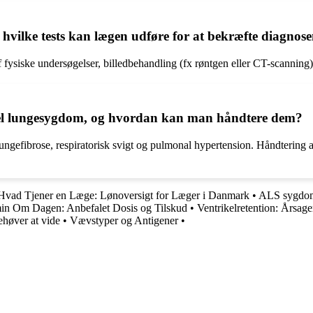
 hvilke tests kan lægen udføre for at bekræfte diagnos
 fysiske undersøgelser, billedbehandling (fx røntgen eller CT-scannin
itiel lungesygdom, og hvordan kan man håndtere dem?
 lungefibrose, respiratorisk svigt og pulmonal hypertension. Håndtering
Hvad Tjener en Læge: Lønoversigt for Læger i Danmark
•
ALS sygdom:
in Om Dagen: Anbefalet Dosis og Tilskud
•
Ventrikelretention: Årsag
høver at vide
•
Vævstyper og Antigener
•