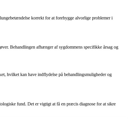
 lungebetændelse korrekt for at forebygge alvorlige problemer i
prøver. Behandlingen afhænger af sygdommens specifikke årsag og
rket, hvilket kan have indflydelse på behandlingsmuligheder og
ologiske fund. Det er vigtigt at få en præcis diagnose for at sikre