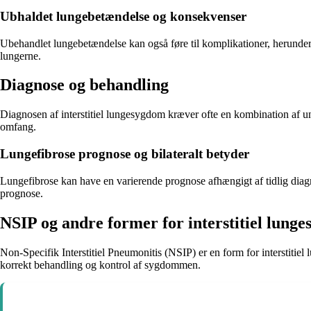
Ubhaldet lungebetændelse og konsekvenser
Ubehandlet lungebetændelse kan også føre til komplikationer, herunder u
lungerne.
Diagnose og behandling
Diagnosen af interstitiel lungesygdom kræver ofte en kombination af 
omfang.
Lungefibrose prognose og bilateralt betyder
Lungefibrose kan have en varierende prognose afhængigt af tidlig diagn
prognose.
NSIP og andre former for interstitiel lung
Non-Specifik Interstitiel Pneumonitis (NSIP) er en form for interstitiel l
korrekt behandling og kontrol af sygdommen.