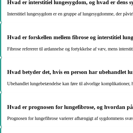
Hvad er interstitiel lungesygdom, og hvad er dens
Interstitiel lungesygdom er en gruppe af lungesygdomme, der påvir
Hvad er forskellen mellem fibrose og interstitiel l
Fibrose refererer til ardannelse og fortykkelse af væv, mens inter
Hvad betyder det, hvis en person har ubehandlet l
Ubehandlet lungebetændelse kan føre til alvorlige komplikationer, h
Hvad er prognosen for lungefibrose, og hvordan påvi
Prognosen for lungefibrose varierer afhængigt af sygdommens sværhe