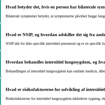
Hvad betyder det, hvis en person har bilaterale sym
Bilaterale symptomer betyder, at symptomerne påvirker begge lung
Hvad er NSIP, og hvordan adskiller det sig fra andr
NSIP står for ikke-specifik interstitiel pneumoni og er en specifik f
Hvordan behandles interstitiel lungesygdom, og hv
Behandlingen af interstitiel lungesygdom kan omfatte medicin, iltb
Hvad er risikofaktorerne for udvikling af intersti
Risikofaktorerne for interstitiel lungesygdom inkluderer rygning, ek