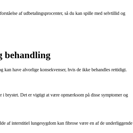
forståelse af udbetalingsprocenter, så du kan spille med selvtillid og
g behandling
kan have alvorlige konsekvenser, hvis de ikke behandles rettidigt.
r i brystet. Det er vigtigt at være opmærksom på disse symptomer og
lde af interstitiel lungesygdom kan fibrose være en af de underliggende