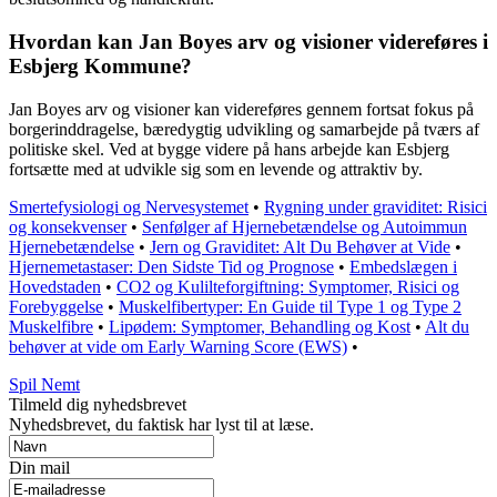
Hvordan kan Jan Boyes arv og visioner videreføres i
Esbjerg Kommune?
Jan Boyes arv og visioner kan videreføres gennem fortsat fokus på
borgerinddragelse, bæredygtig udvikling og samarbejde på tværs af
politiske skel. Ved at bygge videre på hans arbejde kan Esbjerg
fortsætte med at udvikle sig som en levende og attraktiv by.
Smertefysiologi og Nervesystemet
•
Rygning under graviditet: Risici
og konsekvenser
•
Senfølger af Hjernebetændelse og Autoimmun
Hjernebetændelse
•
Jern og Graviditet: Alt Du Behøver at Vide
•
Hjernemetastaser: Den Sidste Tid og Prognose
•
Embedslægen i
Hovedstaden
•
CO2 og Kulilteforgiftning: Symptomer, Risici og
Forebyggelse
•
Muskelfibertyper: En Guide til Type 1 og Type 2
Muskelfibre
•
Lipødem: Symptomer, Behandling og Kost
•
Alt du
behøver at vide om Early Warning Score (EWS)
•
Spil Nemt
Tilmeld dig nyhedsbrevet
Nyhedsbrevet, du faktisk har lyst til at læse.
Din mail