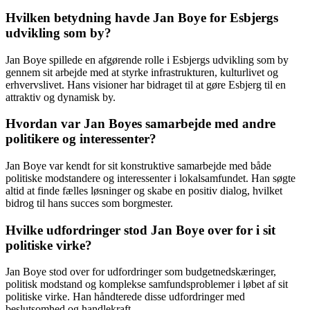
Hvilken betydning havde Jan Boye for Esbjergs
udvikling som by?
Jan Boye spillede en afgørende rolle i Esbjergs udvikling som by
gennem sit arbejde med at styrke infrastrukturen, kulturlivet og
erhvervslivet. Hans visioner har bidraget til at gøre Esbjerg til en
attraktiv og dynamisk by.
Hvordan var Jan Boyes samarbejde med andre
politikere og interessenter?
Jan Boye var kendt for sit konstruktive samarbejde med både
politiske modstandere og interessenter i lokalsamfundet. Han søgte
altid at finde fælles løsninger og skabe en positiv dialog, hvilket
bidrog til hans succes som borgmester.
Hvilke udfordringer stod Jan Boye over for i sit
politiske virke?
Jan Boye stod over for udfordringer som budgetnedskæringer,
politisk modstand og komplekse samfundsproblemer i løbet af sit
politiske virke. Han håndterede disse udfordringer med
beslutsomhed og handlekraft.