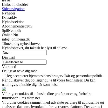
fra os.
Links i indholdet
Sidenavigation
Nyheder
Dataarkiv
Nyhedssektion
Abonnementsstrøm
SpilNemt.dk
Online Nu
info@onlinenu.dk
Tilmeld dig nyhedsbrevet
Nyhedsbrevet, du faktisk har lyst til at læse.
Din mail
Vær med
Dejligt at have dig med!
Jeg accepterer hjemmesidens brugervilkår og persondatapolitik.
Når du skriver dig op, siger du ja til vores betingelser. Du kan
naturligvis afmelde dig når som helst.
Vi bruger cookies til at huske dine præferencer og forbedre
funktioner. Læs mere her.
Vi bruger cookies sammen med udvalgte partnere til at indsamle og
analysere data om, hvordan du bruger vores platform. Det gør os i