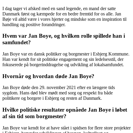
I dag tager vi afsked med en sand legende, en mand der satte
Danmark først og kæmpede for en bedre fremtid for os alle. Jan
Bøje vil altid være i vores hjerter og mindske som en inspiration til
handling og positive forandringer.
Hvem var Jan Boye, og hvilken rolle spillede han i
samfundet?
Jan Boye var en dansk politiker og borgmester i Esbjerg Kommune.
Han var kendt for sit politiske engagement og sin ledelsesstil, der
fokuserede på borgerinddragelse og udvikling af lokalsamfundet.
Hvornår og hvordan døde Jan Boye?
Jan Boye døde den 29. november 2021 efter en længere tids
sygdom. Hans død blev mødt med sorg og respekt fra både
politikere og borgere i Esbjerg og resten af Danmark.
Hvilke politiske resultater opnåede Jan Boye i løbet
af sin tid som borgmester?
Jan Boye var kendt for at have stået i spidsen for flere store projekter