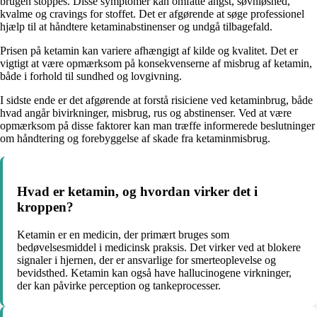
brugen stoppes. Disse symptomer kan omfatte angst, søvnløshed,
kvalme og cravings for stoffet. Det er afgørende at søge professionel
hjælp til at håndtere ketaminabstinenser og undgå tilbagefald.
Prisen på ketamin kan variere afhængigt af kilde og kvalitet. Det er
vigtigt at være opmærksom på konsekvenserne af misbrug af ketamin,
både i forhold til sundhed og lovgivning.
I sidste ende er det afgørende at forstå risiciene ved ketaminbrug, både
hvad angår bivirkninger, misbrug, rus og abstinenser. Ved at være
opmærksom på disse faktorer kan man træffe informerede beslutninger
om håndtering og forebyggelse af skade fra ketaminmisbrug.
Hvad er ketamin, og hvordan virker det i
kroppen?
Ketamin er en medicin, der primært bruges som
bedøvelsesmiddel i medicinsk praksis. Det virker ved at blokere
signaler i hjernen, der er ansvarlige for smerteoplevelse og
bevidsthed. Ketamin kan også have hallucinogene virkninger,
der kan påvirke perception og tankeprocesser.