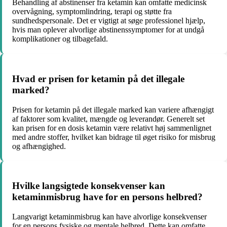
Behandling af abstinenser fra ketamin kan omfatte medicinsk
overvågning, symptomlindring, terapi og støtte fra
sundhedspersonale. Det er vigtigt at søge professionel hjælp,
hvis man oplever alvorlige abstinenssymptomer for at undgå
komplikationer og tilbagefald.
Hvad er prisen for ketamin på det illegale
marked?
Prisen for ketamin på det illegale marked kan variere afhængigt
af faktorer som kvalitet, mængde og leverandør. Generelt set
kan prisen for en dosis ketamin være relativt høj sammenlignet
med andre stoffer, hvilket kan bidrage til øget risiko for misbrug
og afhængighed.
Hvilke langsigtede konsekvenser kan
ketaminmisbrug have for en persons helbred?
Langvarigt ketaminmisbrug kan have alvorlige konsekvenser
for en persons fysiske og mentale helbred. Dette kan omfatte