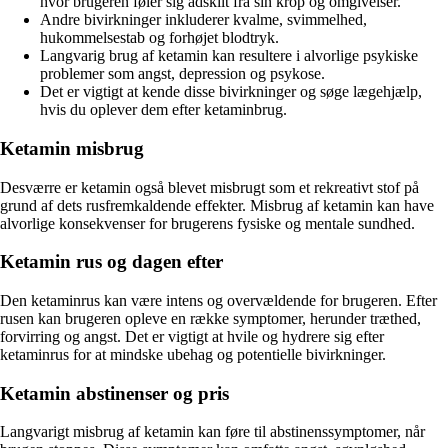
hvor brugeren føler sig adskilt fra sin krop og omgivelser.
Andre bivirkninger inkluderer kvalme, svimmelhed,
hukommelsestab og forhøjet blodtryk.
Langvarig brug af ketamin kan resultere i alvorlige psykiske
problemer som angst, depression og psykose.
Det er vigtigt at kende disse bivirkninger og søge lægehjælp,
hvis du oplever dem efter ketaminbrug.
Ketamin misbrug
Desværre er ketamin også blevet misbrugt som et rekreativt stof på
grund af dets rusfremkaldende effekter. Misbrug af ketamin kan have
alvorlige konsekvenser for brugerens fysiske og mentale sundhed.
Ketamin rus og dagen efter
Den ketaminrus kan være intens og overvældende for brugeren. Efter
rusen kan brugeren opleve en række symptomer, herunder træthed,
forvirring og angst. Det er vigtigt at hvile og hydrere sig efter
ketaminrus for at mindske ubehag og potentielle bivirkninger.
Ketamin abstinenser og pris
Langvarigt misbrug af ketamin kan føre til abstinenssymptomer, når