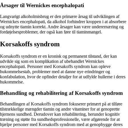
Årsager til Wernickes encephalopati
Langvarigt alkoholmisbrug er den primære årsag til udviklingen af
Wernickes encephalopati, da alkohol forhindrer kroppen i at absorbere
og udnytte tiamin korrekt. Andre årsager kan være underernæring og
fordøjelsesproblemer, der også kan føre til tiaminmangel.
Korsakoffs syndrom
Korsakoffs syndrom er en kronisk og permanent tilstand, der kan
udvikle sig som en komplikation af ubehandlet Wernickes
encephalopati. Personer med Korsakoffs syndrom kan opleve
hukommelsestab, problemer med at danne nye erindringer og
konfabulation, hvor de opfinder detaljer for at udfylde hullerne i deres
hukommelse.
Behandling og rehabilitering af Korsakoffs syndrom
Behandlingen af Korsakoffs syndrom fokuserer primært på at tilføre
tilstrækkelige mængder tiamin og andre vitaminer for at genoprette
hjernens sundhed. Derudover kan rehabilitering, herunder kognitiv
træning og støtte fra sundhedsprofessionelle, være afgørende for at
hjælpe personer med Korsakoffs syndrom med at genopbygge deres