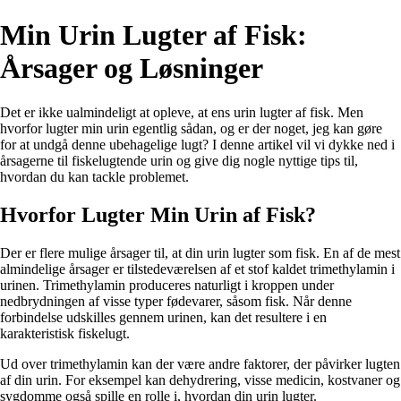
Min Urin Lugter af Fisk:
Årsager og Løsninger
Det er ikke ualmindeligt at opleve, at ens urin lugter af fisk. Men
hvorfor lugter min urin egentlig sådan, og er der noget, jeg kan gøre
for at undgå denne ubehagelige lugt? I denne artikel vil vi dykke ned i
årsagerne til fiskelugtende urin og give dig nogle nyttige tips til,
hvordan du kan tackle problemet.
Hvorfor Lugter Min Urin af Fisk?
Der er flere mulige årsager til, at din urin lugter som fisk. En af de mest
almindelige årsager er tilstedeværelsen af et stof kaldet trimethylamin i
urinen. Trimethylamin produceres naturligt i kroppen under
nedbrydningen af visse typer fødevarer, såsom fisk. Når denne
forbindelse udskilles gennem urinen, kan det resultere i en
karakteristisk fiskelugt.
Ud over trimethylamin kan der være andre faktorer, der påvirker lugten
af din urin. For eksempel kan dehydrering, visse medicin, kostvaner og
sygdomme også spille en rolle i, hvordan din urin lugter.