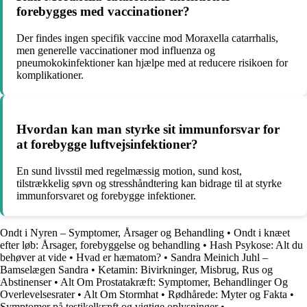
forebygges med vaccinationer?
Der findes ingen specifik vaccine mod Moraxella catarrhalis,
men generelle vaccinationer mod influenza og
pneumokokinfektioner kan hjælpe med at reducere risikoen for
komplikationer.
Hvordan kan man styrke sit immunforsvar for
at forebygge luftvejsinfektioner?
En sund livsstil med regelmæssig motion, sund kost,
tilstrækkelig søvn og stresshåndtering kan bidrage til at styrke
immunforsvaret og forebygge infektioner.
Ondt i Nyren – Symptomer, Årsager og Behandling
•
Ondt i knæet
efter løb: Årsager, forebyggelse og behandling
•
Hash Psykose: Alt du
behøver at vide
•
Hvad er hæmatom?
•
Sandra Meinich Juhl –
Bamselægen Sandra
•
Ketamin: Bivirkninger, Misbrug, Rus og
Abstinenser
•
Alt Om Prostatakræft: Symptomer, Behandlinger Og
Overlevelsesrater
•
Alt Om Stormhat
•
Rødhårede: Myter og Fakta
•
Symptomer på testikelkræft og vigtige oplysninger
•