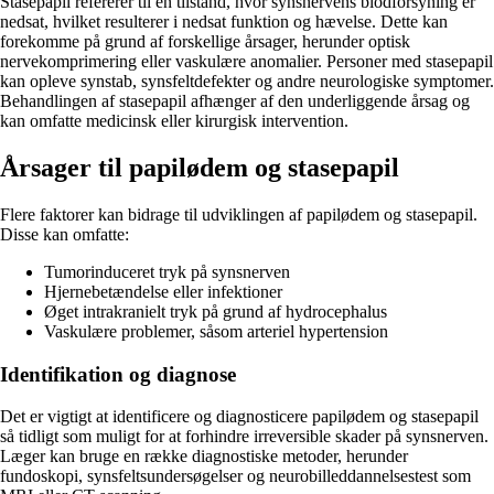
Stasepapil refererer til en tilstand, hvor synsnervens blodforsyning er
nedsat, hvilket resulterer i nedsat funktion og hævelse. Dette kan
forekomme på grund af forskellige årsager, herunder optisk
nervekomprimering eller vaskulære anomalier. Personer med stasepapil
kan opleve synstab, synsfeltdefekter og andre neurologiske symptomer.
Behandlingen af stasepapil afhænger af den underliggende årsag og
kan omfatte medicinsk eller kirurgisk intervention.
Årsager til papilødem og stasepapil
Flere faktorer kan bidrage til udviklingen af papilødem og stasepapil.
Disse kan omfatte:
Tumorinduceret tryk på synsnerven
Hjernebetændelse eller infektioner
Øget intrakranielt tryk på grund af hydrocephalus
Vaskulære problemer, såsom arteriel hypertension
Identifikation og diagnose
Det er vigtigt at identificere og diagnosticere papilødem og stasepapil
så tidligt som muligt for at forhindre irreversible skader på synsnerven.
Læger kan bruge en række diagnostiske metoder, herunder
fundoskopi, synsfeltsundersøgelser og neurobilleddannelsestest som