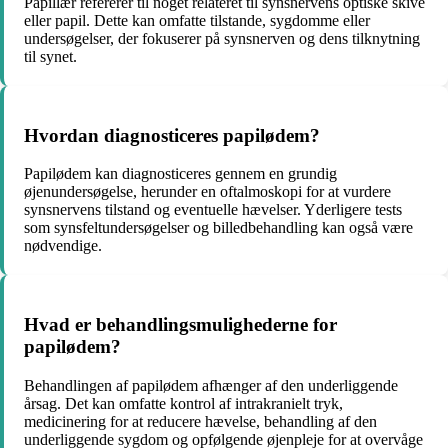
Papillær refererer til noget relateret til synsnervens optiske skive
eller papil. Dette kan omfatte tilstande, sygdomme eller
undersøgelser, der fokuserer på synsnerven og dens tilknytning
til synet.
Hvordan diagnosticeres papilødem?
Papilødem kan diagnosticeres gennem en grundig
øjenundersøgelse, herunder en oftalmoskopi for at vurdere
synsnervens tilstand og eventuelle hævelser. Yderligere tests
som synsfeltundersøgelser og billedbehandling kan også være
nødvendige.
Hvad er behandlingsmulighederne for
papilødem?
Behandlingen af papilødem afhænger af den underliggende
årsag. Det kan omfatte kontrol af intrakranielt tryk,
medicinering for at reducere hævelse, behandling af den
underliggende sygdom og opfølgende øjenpleje for at overvåge