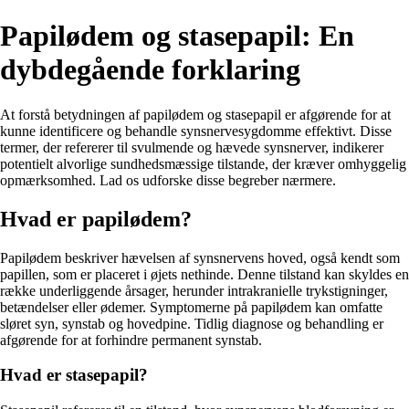
Papilødem og stasepapil: En
dybdegående forklaring
At forstå betydningen af papilødem og stasepapil er afgørende for at
kunne identificere og behandle synsnervesygdomme effektivt. Disse
termer, der refererer til svulmende og hævede synsnerver, indikerer
potentielt alvorlige sundhedsmæssige tilstande, der kræver omhyggelig
opmærksomhed. Lad os udforske disse begreber nærmere.
Hvad er papilødem?
Papilødem beskriver hævelsen af synsnervens hoved, også kendt som
papillen, som er placeret i øjets nethinde. Denne tilstand kan skyldes en
række underliggende årsager, herunder intrakranielle trykstigninger,
betændelser eller ødemer. Symptomerne på papilødem kan omfatte
sløret syn, synstab og hovedpine. Tidlig diagnose og behandling er
afgørende for at forhindre permanent synstab.
Hvad er stasepapil?