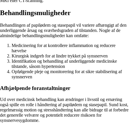
MRI eller CT-scanning.
Behandlingsmuligheder
Behandlingen af papilødem og stasepapil vil variere afhængigt af den
underliggende årsag og sværhedsgraden af tilstanden. Nogle af de
almindelige behandlingsmuligheder kan omfatte:
Medicinering for at kontrollere inflammation og reducere
hævelse
Kirurgisk indgreb for at lindre trykket på synsnerven
Identifikation og behandling af underliggende medicinske
tilstande, såsom hypertension
Opfølgende pleje og monitorering for at sikre stabilisering af
synsnerven
Afhjælpende foranstaltninger
Ud over medicinsk behandling kan ændringer i livsstil og ernæring
også spille en rolle i håndtering af papilødem og stasepapil. Sund kost,
regelmæssig motion og stresshåndtering kan alle bidrage til at forbedre
det generelle velvære og potentielt reducere risikoen for
synsnervesygdomme.