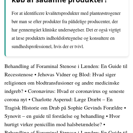
For at identificere kvalitetsprodukter med planteøstrogener
bør man se efter produkter fra pålidelige producenter, der
har gennemgået kliniske undersøgelser. Det er også vigtigt
at læse produktets indholdsfortegnelse og konsultere en
sundhedsprofessionel, hvis der er tvivl.
Behandling af Foraminal Stenose i Lænden: En Guide til
Recesstenose
•
Jehovas Vidner og Blod: Hvad siger
religionen om blodtransfusioner og andre medicinske
indgreb?
•
Coronavirus: Hvad er coronavirus og seneste
corona nyt
•
Charlotte Asperud: Læge Dræbt – En
Tragisk Historie om Drab på Sophie Gevinds Forældre
•
Synovit – en guide til forståelse og behandling
•
Hvor
hurtigt virker penicillin mod halsbetændelse?
•
Behandling af Foraminal Stenose i Lænden: En Guide til