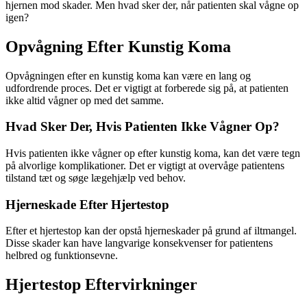
hjernen mod skader. Men hvad sker der, når patienten skal vågne op
igen?
Opvågning Efter Kunstig Koma
Opvågningen efter en kunstig koma kan være en lang og
udfordrende proces. Det er vigtigt at forberede sig på, at patienten
ikke altid vågner op med det samme.
Hvad Sker Der, Hvis Patienten Ikke Vågner Op?
Hvis patienten ikke vågner op efter kunstig koma, kan det være tegn
på alvorlige komplikationer. Det er vigtigt at overvåge patientens
tilstand tæt og søge lægehjælp ved behov.
Hjerneskade Efter Hjertestop
Efter et hjertestop kan der opstå hjerneskader på grund af iltmangel.
Disse skader kan have langvarige konsekvenser for patientens
helbred og funktionsevne.
Hjertestop Eftervirkninger