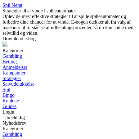
Spil Nemt
Strategier til at vinde i spilleautomater
Oplev de mest effektive strategier til at spille spilleautomater og
forbedre dine chancer for at vinde. E-bogen dækker alt fra valg af
maskiner til forståelse af udbetalingsprocenter, så du kan spille med
selvtillid og viden.
Download e-bog
Kategorier
Gambling
Betting
Anmeldelser
Kampagner
Strategier
Selvudelukkelse
Spil
Bingo
Roulette
Guides
Login
Tilmeld dig
Nyhedsbrev
Kategorier
Gambling