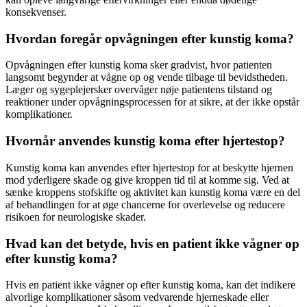
konsekvenser.
Hvordan foregår opvågningen efter kunstig koma?
Opvågningen efter kunstig koma sker gradvist, hvor patienten
langsomt begynder at vågne op og vende tilbage til bevidstheden.
Læger og sygeplejersker overvåger nøje patientens tilstand og
reaktioner under opvågningsprocessen for at sikre, at der ikke opstår
komplikationer.
Hvornår anvendes kunstig koma efter hjertestop?
Kunstig koma kan anvendes efter hjertestop for at beskytte hjernen
mod yderligere skade og give kroppen tid til at komme sig. Ved at
sænke kroppens stofskifte og aktivitet kan kunstig koma være en del
af behandlingen for at øge chancerne for overlevelse og reducere
risikoen for neurologiske skader.
Hvad kan det betyde, hvis en patient ikke vågner op
efter kunstig koma?
Hvis en patient ikke vågner op efter kunstig koma, kan det indikere
alvorlige komplikationer såsom vedvarende hjerneskade eller