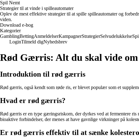
Spil Nemt
Strategier til at vinde i spilleautomater
Oplev de mest effektive strategier til at spille spilleautomater og forbed
viden.
Download e-bog
Kategorier
Gambling
Betting
Anmeldelser
Kampagner
Strategier
Selvudelukkelse
Spi
Login
Tilmeld dig
Nyhedsbrev
Rød Gærris: Alt du skal vide om 
Introduktion til rød gærris
Rød gærris, også kendt som røde ris, er blevet populær som et suppleme
Hvad er rød gærris?
Rød gærris er en type gæringsriskorn, der dyrkes ved at fermentere ri
bioaktive forbindelser, der menes at have gavnlige virkninger på kolest
Er rød gærris effektiv til at sænke kolester