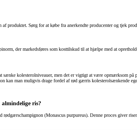
en af produktet. Sørg for at købe fra anerkendte producenter og tjek prod
inorm, der markedsføres som kosttilskud til at hjælpe med at oprethold
l at sænke kolesterolniveauer, men det er vigtigt at være opmærksom på 
tion kan man muligvis drage fordel af rød gærris kolesterolsænkende eg
 almindelige ris?
ed rødgærschampignon (Monascus purpureus). Denne proces giver risene 