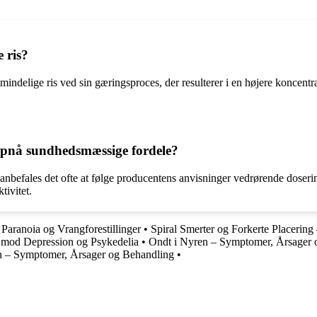
 ris?
almindelige ris ved sin gæringsproces, der resulterer i en højere koncent
opnå sundhedsmæssige fordele?
anbefales det ofte at følge producentens anvisninger vedrørende doseri
tivitet.
 Paranoia og Vrangforestillinger
•
Spiral Smerter og Forkerte Placerin
mod Depression og Psykedelia
•
Ondt i Nyren – Symptomer, Årsager 
n – Symptomer, Årsager og Behandling
•