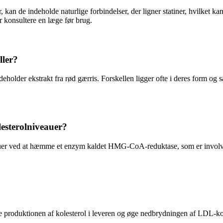
, kan de indeholde naturlige forbindelser, der ligner statiner, hvilket k
r konsultere en læge før brug.
ller?
 indeholder ekstrakt fra rød gærris. Forskellen ligger ofte i deres form
esterolniveauer?
er ved at hæmme et enzym kaldet HMG-CoA-reduktase, som er involveret
produktionen af kolesterol i leveren og øge nedbrydningen af LDL-kole