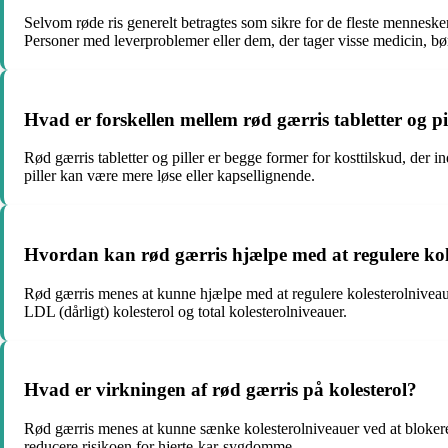
Selvom røde ris generelt betragtes som sikre for de fleste mennesker
Personer med leverproblemer eller dem, der tager visse medicin, bø
Hvad er forskellen mellem rød gærris tabletter og pi
Rød gærris tabletter og piller er begge former for kosttilskud, der
piller kan være mere løse eller kapsellignende.
Hvordan kan rød gærris hjælpe med at regulere kol
Rød gærris menes at kunne hjælpe med at regulere kolesterolniveau
LDL (dårligt) kolesterol og total kolesterolniveauer.
Hvad er virkningen af rød gærris på kolesterol?
Rød gærris menes at kunne sænke kolesterolniveauer ved at blokere 
reducere risikoen for hjerte-kar-sygdomme.