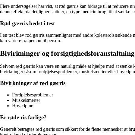
Flere undersøgelser har vist, at rød gærris kan bidrage til at reducere 
denne effekt, da det ligner statiner, en type medicin brugt til at sænke ko
Rød gærris bedst i test
I en test blev rød gærris sammenlignet med andre kolesterolsænkende midl
kan variere fra person til person.
Bivirkninger og forsigtighedsforanstaltning
Selvom rød gærris kan være en naturlig måde at hjælpe med at sænke kol
bivirkninger såsom fordøjelsesproblemer, muskelsmerter eller hovedpin
Bivirkninger af rød gærris
Fordøjelsesproblemer
Muskelsmerter
Hovedpine
Er røde ris farlige?
Generelt betragtes rød gærris som sikkert for de fleste mennesker at bru
kontrollere kolesterolniveauer.