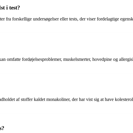
t i test?
tater fra forskellige undersøgelser eller tests, der viser fordelagtige eg
kan omfatte fordøjelsesproblemer, muskelsmerter, hovedpine og allergisk
holdet af stoffer kaldet monakoliner, der har vist sig at have koleste
s?