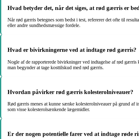
Hvad betyder det, når det siges, at rød gærris er beds
Når rød gærris betegnes som bedst i test, refererer det ofte til resul
eller andre sundhedsmæssige fordele.
Hvad er bivirkningerne ved at indtage rød gærris?
Nogle af de rapporterede bivirkninger ved indtagelse af rød gærris 
man begynder at tage kosttilskud med rød gærris.
Hvordan påvirker rød gærris kolesterolniveauer?
Rød gærris menes at kunne sænke kolesterolniveauer på grund af ind
som visse kolesterolsænkende lægemidler.
Er der nogen potentielle farer ved at indtage røde ri