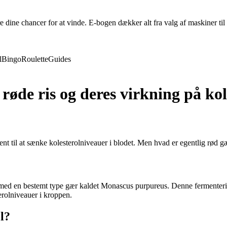
re dine chancer for at vinde. E-bogen dækker alt fra valg af maskiner til 
l
Bingo
Roulette
Guides
røde ris og deres virkning på kol
nt til at sænke kolesterolniveauer i blodet. Men hvad er egentlig rød g
s med en bestemt type gær kaldet Monascus purpureus. Denne fermenterin
erolniveauer i kroppen.
ol?