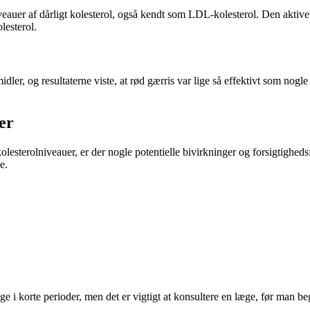
niveauer af dårligt kolesterol, også kendt som LDL-kolesterol. Den aktive
lesterol.
er, og resultaterne viste, at rød gærris var lige så effektivt som nogle
er
esterolniveauer, er der nogle potentielle bivirkninger og forsigtighed
e.
ge i korte perioder, men det er vigtigt at konsultere en læge, før man be