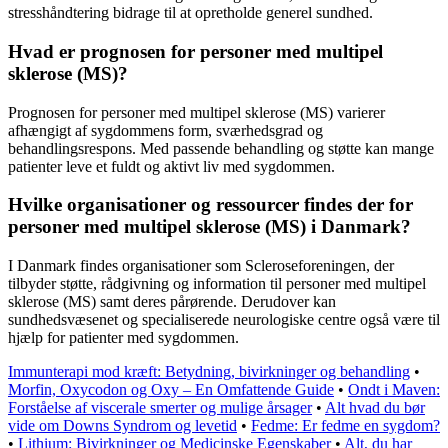
stresshåndtering bidrage til at opretholde generel sundhed.
Hvad er prognosen for personer med multipel
sklerose (MS)?
Prognosen for personer med multipel sklerose (MS) varierer
afhængigt af sygdommens form, sværhedsgrad og
behandlingsrespons. Med passende behandling og støtte kan mange
patienter leve et fuldt og aktivt liv med sygdommen.
Hvilke organisationer og ressourcer findes der for
personer med multipel sklerose (MS) i Danmark?
I Danmark findes organisationer som Scleroseforeningen, der
tilbyder støtte, rådgivning og information til personer med multipel
sklerose (MS) samt deres pårørende. Derudover kan
sundhedsvæsenet og specialiserede neurologiske centre også være til
hjælp for patienter med sygdommen.
Immunterapi mod kræft: Betydning, bivirkninger og behandling
•
Morfin, Oxycodon og Oxy – En Omfattende Guide
•
Ondt i Maven:
Forståelse af viscerale smerter og mulige årsager
•
Alt hvad du bør
vide om Downs Syndrom og levetid
•
Fedme: Er fedme en sygdom?
•
Lithium: Bivirkninger og Medicinske Egenskaber
•
Alt, du har