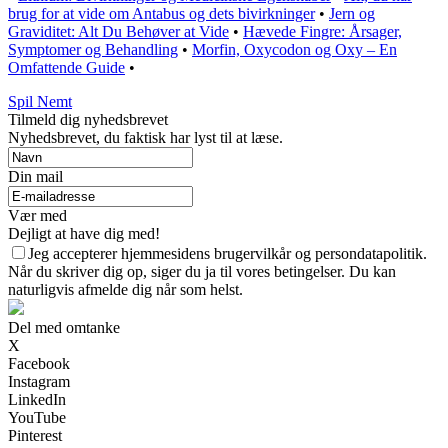
brug for at vide om Antabus og dets bivirkninger
•
Jern og
Graviditet: Alt Du Behøver at Vide
•
Hævede Fingre: Årsager,
Symptomer og Behandling
•
Morfin, Oxycodon og Oxy – En
Omfattende Guide
•
Spil Nemt
Tilmeld dig nyhedsbrevet
Nyhedsbrevet, du faktisk har lyst til at læse.
Din mail
Vær med
Dejligt at have dig med!
Jeg accepterer hjemmesidens brugervilkår og persondatapolitik.
Når du skriver dig op, siger du ja til vores betingelser. Du kan
naturligvis afmelde dig når som helst.
Del med omtanke
X
Facebook
Instagram
LinkedIn
YouTube
Pinterest