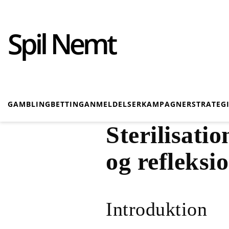
Spil Nemt
GAMBLING
BETTING
ANMELDELSER
KAMPAGNER
STRATEG
Sterilisati
og refleksi
Introduktion