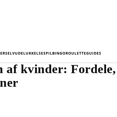
IER
SELVUDELUKKELSE
SPIL
BINGO
ROULETTE
GUIDES
on af kvinder: Fordele
oner