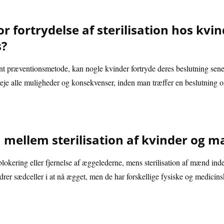
or fortrydelse af sterilisation hos kvi
s?
nt præventionsmetode, kan nogle kvinder fortryde deres beslutning senere
rveje alle muligheder og konsekvenser, inden man træffer en beslutning om
n mellem sterilisation af kvinder og 
blokering eller fjernelse af æggelederne, mens sterilisation af mænd inde
rer sædceller i at nå ægget, men de har forskellige fysiske og medicin