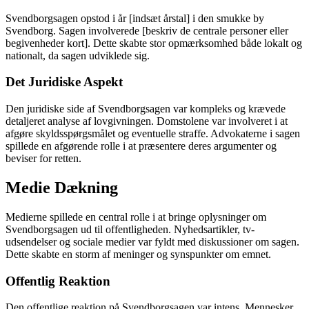
Svendborgsagen opstod i år [indsæt årstal] i den smukke by
Svendborg. Sagen involverede [beskriv de centrale personer eller
begivenheder kort]. Dette skabte stor opmærksomhed både lokalt og
nationalt, da sagen udviklede sig.
Det Juridiske Aspekt
Den juridiske side af Svendborgsagen var kompleks og krævede
detaljeret analyse af lovgivningen. Domstolene var involveret i at
afgøre skyldsspørgsmålet og eventuelle straffe. Advokaterne i sagen
spillede en afgørende rolle i at præsentere deres argumenter og
beviser for retten.
Medie Dækning
Medierne spillede en central rolle i at bringe oplysninger om
Svendborgsagen ud til offentligheden. Nyhedsartikler, tv-
udsendelser og sociale medier var fyldt med diskussioner om sagen.
Dette skabte en storm af meninger og synspunkter om emnet.
Offentlig Reaktion
Den offentlige reaktion på Svendborgsagen var intens. Mennesker