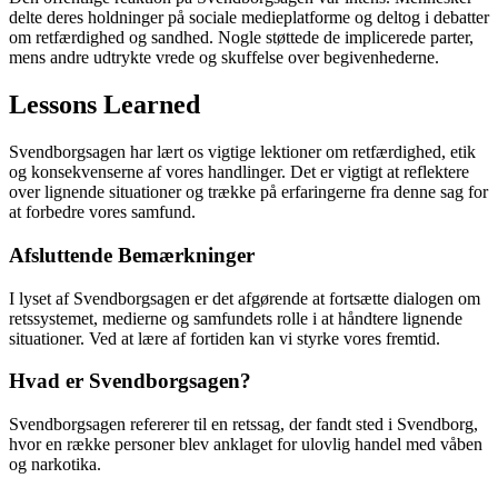
delte deres holdninger på sociale medieplatforme og deltog i debatter
om retfærdighed og sandhed. Nogle støttede de implicerede parter,
mens andre udtrykte vrede og skuffelse over begivenhederne.
Lessons Learned
Svendborgsagen har lært os vigtige lektioner om retfærdighed, etik
og konsekvenserne af vores handlinger. Det er vigtigt at reflektere
over lignende situationer og trække på erfaringerne fra denne sag for
at forbedre vores samfund.
Afsluttende Bemærkninger
I lyset af Svendborgsagen er det afgørende at fortsætte dialogen om
retssystemet, medierne og samfundets rolle i at håndtere lignende
situationer. Ved at lære af fortiden kan vi styrke vores fremtid.
Hvad er Svendborgsagen?
Svendborgsagen refererer til en retssag, der fandt sted i Svendborg,
hvor en række personer blev anklaget for ulovlig handel med våben
og narkotika.