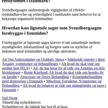
retssystemet i Danmark?
Svendborgsagen understregede vigtigheden af effektiv
retshåndhævelse og retfærdighed i samfundet samt behovet for at
bekæmpe organiseret kriminalitet.
Hvordan kan lignende sager som Svendborgsagen
forebygges i fremtiden?
Forebyggelse af lignende sager kræver et tæt samarbejde mellem
myndigheder, lokalsamfund og borgere samt en styrkelse af
indsatsen mod kriminalitet og ulovlige aktiviteter.
Alt Om Antioxidanter og Oxidativ Stress
•
Stikkende smerter i låret:
Årsager, symptomer og behandlinger
•
Alt hvad du skal vide om
urolige ben (RLS)
•
Alt, du har brug for at vide om Antabus og dets
bivirkninger
•
Bente Klarlund: Alt hvad du skal vide om hendes liv
og familie
•
Abscesser og Deres Behandling
•
Ketaminbehandling
mod depression i Danmark
•
Misofoni: Forståelse, Symptomer og
Behandling
•
Alt hvad du behøver at vide om strømpistoler og taser i
Danmark
•
Spil Nemt
Tilmeld dig nyhedsbrevet
Nyhedsbrevet, du faktisk har lyst til at læse.