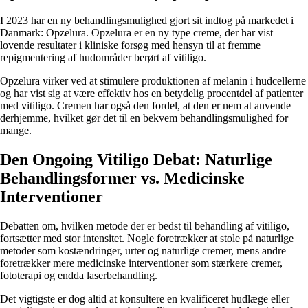
I 2023 har en ny behandlingsmulighed gjort sit indtog på markedet i
Danmark: Opzelura. Opzelura er en ny type creme, der har vist
lovende resultater i kliniske forsøg med hensyn til at fremme
repigmentering af hudområder berørt af vitiligo.
Opzelura virker ved at stimulere produktionen af melanin i hudcellerne
og har vist sig at være effektiv hos en betydelig procentdel af patienter
med vitiligo. Cremen har også den fordel, at den er nem at anvende
derhjemme, hvilket gør det til en bekvem behandlingsmulighed for
mange.
Den Ongoing Vitiligo Debat: Naturlige
Behandlingsformer vs. Medicinske
Interventioner
Debatten om, hvilken metode der er bedst til behandling af vitiligo,
fortsætter med stor intensitet. Nogle foretrækker at stole på naturlige
metoder som kostændringer, urter og naturlige cremer, mens andre
foretrækker mere medicinske interventioner som stærkere cremer,
fototerapi og endda laserbehandling.
Det vigtigste er dog altid at konsultere en kvalificeret hudlæge eller