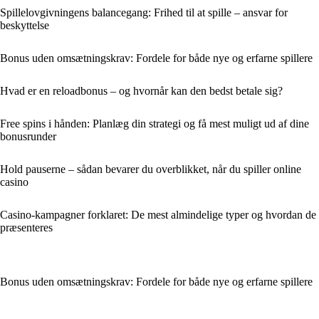
Spillelovgivningens balancegang: Frihed til at spille – ansvar for
beskyttelse
Bonus uden omsætningskrav: Fordele for både nye og erfarne spillere
Hvad er en reloadbonus – og hvornår kan den bedst betale sig?
Free spins i hånden: Planlæg din strategi og få mest muligt ud af dine
bonusrunder
Hold pauserne – sådan bevarer du overblikket, når du spiller online
casino
Casino-kampagner forklaret: De mest almindelige typer og hvordan de
præsenteres
Bonus uden omsætningskrav: Fordele for både nye og erfarne spillere