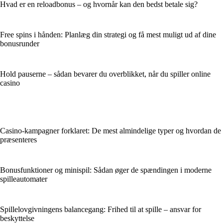
Hvad er en reloadbonus – og hvornår kan den bedst betale sig?
Free spins i hånden: Planlæg din strategi og få mest muligt ud af dine
bonusrunder
Hold pauserne – sådan bevarer du overblikket, når du spiller online
casino
Casino-kampagner forklaret: De mest almindelige typer og hvordan de
præsenteres
Bonusfunktioner og minispil: Sådan øger de spændingen i moderne
spilleautomater
Spillelovgivningens balancegang: Frihed til at spille – ansvar for
beskyttelse